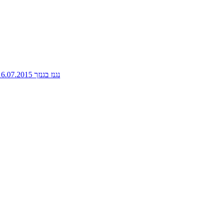
נגנז בגנזך 16.07.2015: פלוטו, אספנית ספרי אוכל, האביב הכורדי, בית ספר לשותים מתחילים ועוד ועוד - ניימן