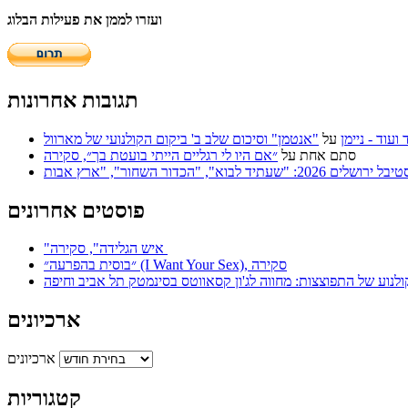
ועזרו לממן את פעילות הבלוג
תגובות אחרונות
על
"אנטמן" וסיכום שלב ב' ביקום הקולנועי של מארוול
סתם אחת
על
״אם היו לי רגליים הייתי בועטת בך״, סקירה
פוסטים אחרונים
"איש הגלידה", סקירה
״בוסית בהפרעה״ (I Want Your Sex), סקירה
ולנוע של התפוצצות: מחווה לג'ון קסאווטס בסינמטק תל אביב וחיפה
ארכיונים
ארכיונים
קטגוריות