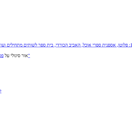
פסטיבל ירושלים 2026: "שעתיד לבוא", "הכדור השחור", "ארץ אבות"
אור סיגולי
על
ק