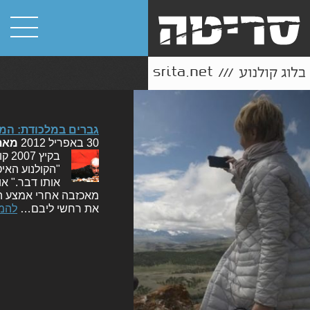
גברים במלכודת: המדר
30 באפריל 2012
מאת
בקי
"הקולנוע האי
אותו דבר." א
מאכזבה אחרי אמצע המ
את רחשי ליבם…
להמ