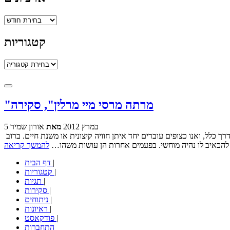
ארכיונים
קטגוריות
קטגוריות
"מרתה מרסי מיי מרלין", סקירה
5 במרץ 2012
מאת
אורון שמיר
כמה קל להתאהב באופן שאין לו שום קשר למציאות בכוכבות קולנוע. הן על המסך למשך לפחות שעה וחצי, בשיא האינטימיות והפגיעות שלהן בדרך כלל, ואנו כצופים עוברים יחד איתן חוויה קיצונית או משנת חיים. ברוב
ן להכאיב לו נהיה מוחשי. בפעמים אחרות הן עושות משהו…
להמשך קריאה
|
דף הבית
|
קטגוריות
|
תגיות
|
סקירות
|
ניתוחים
|
ראיונות
|
פודקאסט
התחברות