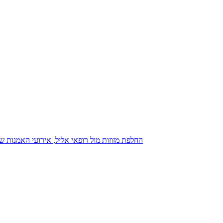
נגנז בגנזך 20.08.2015: כנס D23, החלפת מזוזות מול רופאי אליל