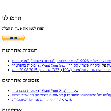
תרמו לנו
ועזרו לממן את פעילות הבלוג
תגובות אחרונות
 | סריטה
על
״ליקריץ פיצה״, סקירה
ר: "ארבעת המופלאים" (1994)
פוסטים אחרונים
״בוסית בהפרעה״ (I Want Your Sex), סקירה
ולנוע של התפוצצות: מחווה לג'ון קסאווטס בסינמטק תל אביב וחיפה
פרסי אופיר 2026: המועמדים והמועמדות
ארכיונים