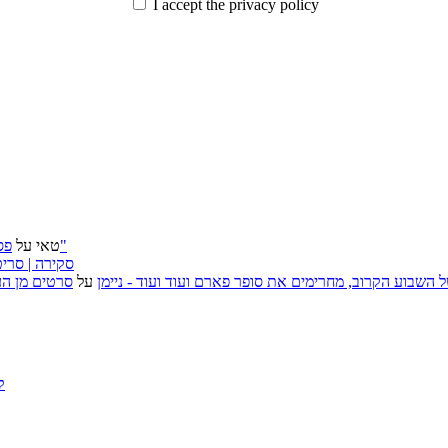
I accept the privacy policy
פסטיבל ירושלים 2026: "שעתיד לבוא", "הכדור השחור", "ארץ אבות"
טאי
על
״בוסית בהפרעה״ (I Want Your Sex), סקירה
, אירועי האמנות של השבוע הקרוב, מחרימים את סופר פארם ועוד ועוד - ניימן
על
סרטים מן העב
ק