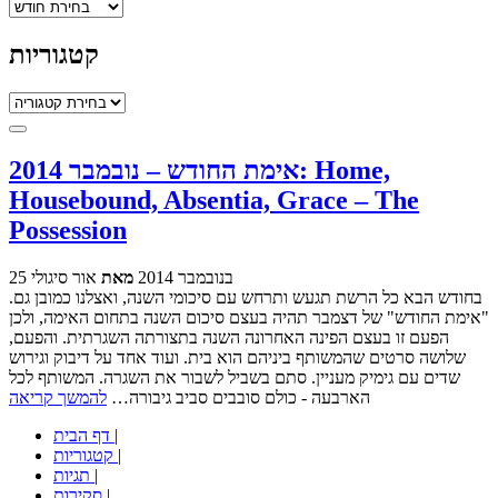
ארכיונים
קטגוריות
קטגוריות
אימת החודש – נובמבר 2014: Home,
Housebound, Absentia, Grace – The
Possession
25 בנובמבר 2014
מאת
אור סיגולי
בחודש הבא כל הרשת תגעש ותרחש עם סיכומי השנה, ואצלנו כמובן גם.
"אימת החודש" של דצמבר תהיה בעצם סיכום השנה בתחום האימה, ולכן
הפעם זו בעצם הפינה האחרונה השנה בתצורתה השגרתית. והפעם,
שלושה סרטים שהמשותף ביניהם הוא בית. ועוד אחד על דיבוק וגירוש
שדים עם גימיק מעניין. סתם בשביל לשבור את השגרה. המשותף לכל
הארבעה - כולם סובבים סביב גיבורה…
להמשך קריאה
|
דף הבית
|
קטגוריות
|
תגיות
|
סקירות