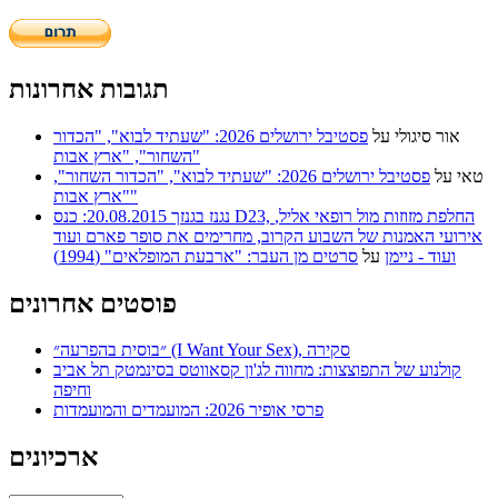
תגובות אחרונות
אור סיגולי
על
פסטיבל ירושלים 2026: "שעתיד לבוא", "הכדור
השחור", "ארץ אבות"
טאי
על
פסטיבל ירושלים 2026: "שעתיד לבוא", "הכדור השחור",
"ארץ אבות"
נגנז בגנזך 20.08.2015: כנס D23, החלפת מזוזות מול רופאי אליל,
אירועי האמנות של השבוע הקרוב, מחרימים את סופר פארם ועוד
ועוד - ניימן
על
סרטים מן העבר: "ארבעת המופלאים" (1994)
פוסטים אחרונים
״בוסית בהפרעה״ (I Want Your Sex), סקירה
קולנוע של התפוצצות: מחווה לג'ון קסאווטס בסינמטק תל אביב
וחיפה
פרסי אופיר 2026: המועמדים והמועמדות
ארכיונים