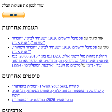
ועזרו לממן את פעילות הבלוג
תגובות אחרונות
אור סיגולי
על
פסטיבל ירושלים 2026: "שעתיד לבוא", "הכדור
השחור", "ארץ אבות"
טאי
על
פסטיבל ירושלים 2026: "שעתיד לבוא", "הכדור השחור",
"ארץ אבות"
נגנז בגנזך 20.08.2015: כנס D23, החלפת מזוזות מול רופאי אליל,
אירועי האמנות של השבוע הקרוב, מחרימים את סופר פארם ועוד
ועוד - ניימן
על
סרטים מן העבר: "ארבעת המופלאים" (1994)
פוסטים אחרונים
״בוסית בהפרעה״ (I Want Your Sex), סקירה
קולנוע של התפוצצות: מחווה לג'ון קסאווטס בסינמטק תל אביב
וחיפה
פרסי אופיר 2026: המועמדים והמועמדות
ארכיונים