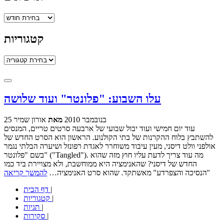
ארכיונים
קטגוריות
קטגוריות
עלו השבוע: "פלונטר" ועוד שלושה
25 בנובמבר 2010
מאת
אורון שמיר
עוד יום חמישי ועוד יבול שבועי של ארבעה סרטים טריים, המנסים
להשתבץ בלוח ההקרנות של בתי הקולנוע. הראשון הוא הסרט החדש של
אולפני וולט דיסני, מעין עיבוד משוחרר לאגדת רפונזל ושיערה הבלתי נגמר
בשם "פלונטר" ("Tangled"). מה עוד צריך לדעת עליו חוץ מזה שהוא
החדש של דיסני? שהאנימציה היא ממוחשבת, ולא מצויירת ביד כמו
"הנסיכה והצפרדע" מאשתקד. שהוא סרט האנימציה…
להמשך קריאה
|
דף הבית
|
קטגוריות
|
תגיות
|
סקירות