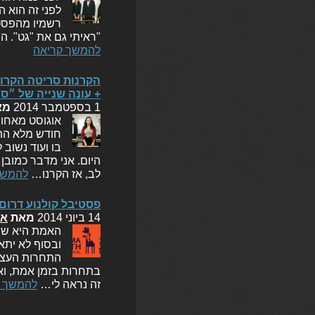
לפני זה הוא 
רשמיו מהפסטי
"ראיתי גם את "גט". ה
להמשך קריאה
הקרנות סריטה הקרוב
+ עונה שנייה של ״ס
1 בספטמבר 2014
מא
אוגוסט מאחור
חודש מלא התר
בו ועוד נשוב
היום. אני מדבר כמובן
לב, אז הקרנו…
להמשך
פסטיבל קולנוע דרום 2014: סיכום אישי (במקום דיווח
14 ביוני 2014
מאת
או
האמת היא שח
ובסוף לא יתא
התחרות העצמא
בתחרות בזמן אמת, ואס
זה נראה לי…
להמשך ק