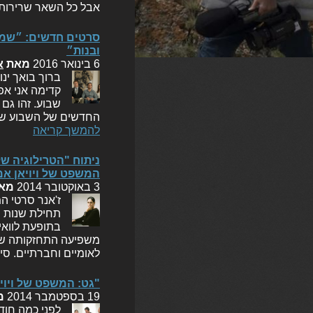
אבל כל השאר שרירות
סרטים חדשים: ״שמונ
ובנות״
6 בינואר 2016
מאת
א
ברוך בואך ינו
קדימה אני אפ
שבוע. זהו גם
החדשים של השבוע שעב
להמשך קריאה
ניתוח "הטרילוגיה של
המשפט של ויויאן א
3 באוקטובר 2014
מא
ז'אנר סרטי ה
תחילת שנות ה
בתופעת לוואי 
משפיעה התחזקותה של
לאומיים וחברתיים. סי
"גט: המשפט של ויוי
19 בספטמבר 2014
מ
לפני כמה חוד