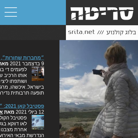
״מחברות שחורות״, 
9 בדצמבר 2021
מאת
לפעמים די בנ
אותו הרכיב ש
ושותפתו ליצי
בישראל. איכשהו, מרגי
תופעה תרבותית נדירה
פסטיבל קאן 2021: ״הברך״, ״מחברות שחורות״
12 ביולי 2021
מאת
או
לאו דווקא בג
אחרת מצבנו ח
הנדרשת מבאי האירוע, 