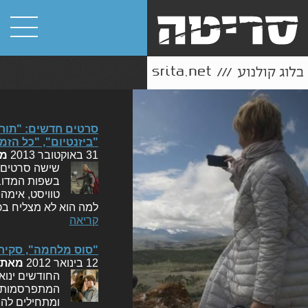
סרטים חדשים: "תור:
"ביזנטיום", "כל הזמ
31 באוקטובר 2013
מ
שישה סרטים ח
בשפות המדובר
טוויסט, אימה
למה הוא לא מצליח בכך. "תור: העולם האפל"
קריאה
"סוס מלחמה", סקיר
12 בינואר 2012
מאת
החודשים ינוא
המתפרסמות ב
ומתחילים להימ