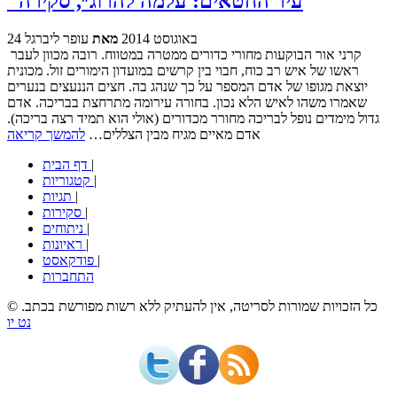
"עיר החטאים: עלמה להרוג״, סקירה
24 באוגוסט 2014
מאת
עופר ליברגל
קרני אור הבוקעות מחורי כדורים ממטרה במטווח. רובה מכוון לעבר
ראשו של איש רב כוח, חבוי בין קרשים במועדון הימורים זול. מכונית
יוצאת מגופו של אדם המספר על כך שנהג בה. חצים הננעצים בנערים
שאמרו משהו לאיש הלא נכון. בחורה עירומה מתרחצת בבריכה. אדם
גדול מימדים נופל לבריכה מחורר מכדורים (אולי הוא תמיד רצה בריכה).
אדם מאיים מגיח מבין הצללים…
להמשך קריאה
|
דף הבית
|
קטגוריות
|
תגיות
|
סקירות
|
ניתוחים
|
ראיונות
|
פודקאסט
התחברות
© כל הזכויות שמורות לסריטה, אין להעתיק ללא רשות מפורשת בכתב.
נט יו