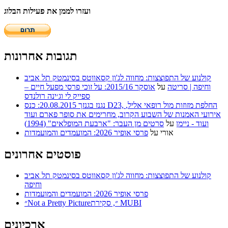
ועזרו לממן את פעילות הבלוג
תגובות אחרונות
קולנוע של התפוצצות: מחווה לג'ון קסאווטס בסינמטק תל אביב
וחיפה | סריטה
על
אוסקר 2015/16: על זוכי פרסי מפעל חיים –
ספייק לי וג׳ינה רולנדס
נגנז בגנזך 20.08.2015: כנס D23, החלפת מזוזות מול רופאי אליל,
אירועי האמנות של השבוע הקרוב, מחרימים את סופר פארם ועוד
ועוד - ניימן
על
סרטים מן העבר: "ארבעת המופלאים" (1994)
אורי
על
פרסי אופיר 2026: המועמדים והמועמדות
פוסטים אחרונים
קולנוע של התפוצצות: מחווה לג'ון קסאווטס בסינמטק תל אביב
וחיפה
פרסי אופיר 2026: המועמדים והמועמדות
״Not a Pretty Picture״, סקירת MUBI
ארכיונים