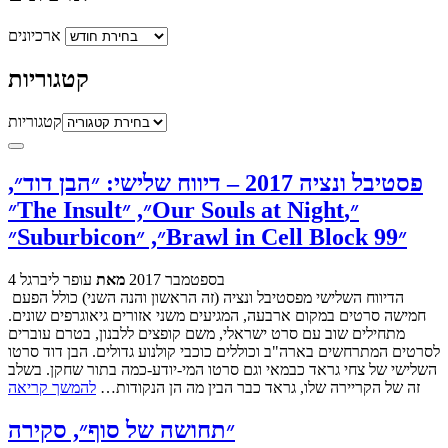
ארכיונים
קטגוריות
קטגוריות
פסטיבל ונציה 2017 – דיווח שלישי: ״הבן דוד״,
״The Insult״, ״Our Souls at Night״,
״Suburbicon״, ״Brawl in Cell Block 99״
4 בספטמבר 2017
מאת
עופר ליברגל
הדיווח השלישי מפסטיבל ונציה (זה הראשון והנה השני) כולל הפעם
חמישה סרטים במקום ארבעה, המגיעים משני אזורים גיאוגרפים שונים.
מתחילים שוב עם סרט ישראלי, משם קופצים ללבנון, בטרם עוברים
לסרטים המתרחשים בארה"ב וכוללים כוכבי קולנוע גדולים. הבן דוד סרטו
השלישי של צחי גראד כבמאי וגם סרטו המי-יודע-כמה בתור שחקן. בשלב
זה של הקריירה שלו, גראד כבר הבין מה הן הנקודות…
להמשך קריאה
״תחושה של סוף״, סקירה