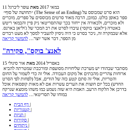
11 במאי 2017
מאת
עופר ליברגל
״תחושה של סוף״ (The Sense of an Ending) הוא סרט שמבוסס על
ספר באופן בולט. כמובן, הרבה מאוד סרטים מבוססים על ספרים, מוכרים
ולא מוכרים, ולכאורה אין ייחוד בכך שהתסריטאי ניק פיין והבמאי ריטש
באטרה (״לאנצ׳ בוקס״) עיבדו לסרט את רב המכר של ג'וליאן בארנס.
אלא שבמקרה זה, ניכר בסרט כי היה ניסיון להעביר למסך לא מעט רבדים
מן הספר, דבר אשר יוצר…
להמשך קריאה
"לאנצ' בוקס", סקירה
15 באפריל 2014
מאת
אור סיגולי
מסתבר שבהודו יש מערכת שליחויות מסועפת ומורכבת שמטרתה להביא
ארוחות צהריים מהבתים אל מקום העבודה. אולי זה כדי לשמור על החום
והטריות, אולי זה סתם קטע כזה של הודים, אבל (לפחות לפי הסרט
החדש) בכל יום חוצות את הערים עשרות אם לא מאות קופסאות אוכל
בדרכן אל הלקוח הרעב. האמת היא שזה נשמע כמו משהו מומצא שנרקח
במוחו של תסריטאי…
להמשך קריאה
|
דף הבית
|
קטגוריות
|
תגיות
|
סקירות
|
ניתוחים