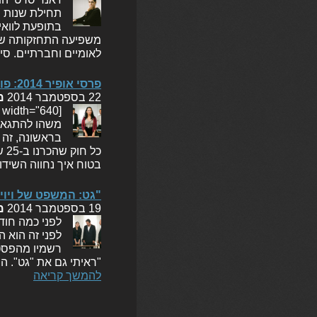
תחילת שנות ה
בתופעת לוואי 
משפיעה התחזקותה של
לאומיים וחברתיים. סי
פרסי אופיר 2014: פוסט מורטם, או מה קרה שם?
22 בספטמבר 2014
מ
בראשונה, זה 
כל
בטוח איך נחווה השיד
"גט: המשפט של ויוי
19 בספטמבר 2014
מ
לפני כמה חוד
לפני זה הוא 
רשמיו מהפסטי
"ראיתי גם את "גט". ה
להמשך קריאה