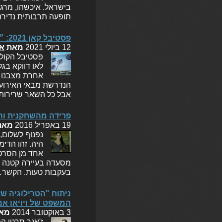
בישראל. איכשהו, מרגי
תופעה תרבותית נדירה
פסטיבל קאן 2021: ״הברך״, ״מחברות שחורות״
12 ביולי 2021
מאת
או
לאו דווקא בג
אחרת מצבנו ח
הנדרשת מבאי האירוע, 
אבל כל השאר שרירות
פרידה מהשחקנית והי
19 באפריל 2016
מאת
נפנוף לשלום,
היה. זהו הדימ
אחד מן הסרטי
מסעדה בעיירה קטנה ו
בעקבות טעות. הקשר
ניתוח "הטרילוגיה של
המשפט של ויויאן א
3 באוקטובר 2014
מא
ז'אנר סרטי ה