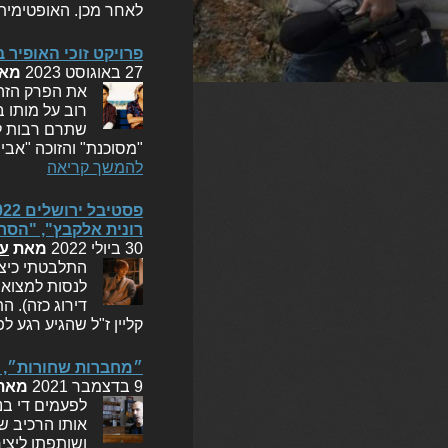
לאחר מכן. האופטימית
פרויקט זוכי האופיר בפרס ה
27 באוגוסט 2023
מא
את הפרק הזה 
שתרם רבות לק
"מסוכנת" והזוכה "אביב
להמשך קריאה
רונית אלקבץ", "הסר
30 ביולי 2022
מאת
עו
התלבטתי כיצד
לנסות למצוא 
דירוג כזה). ה
קליין ז"ל שהגיע רגע 
״מחברות שחורות״, 
9 בדצמבר 2021
מאת
לפעמים די בנ
אותו הרכיב ש
ושותפתו ליצי