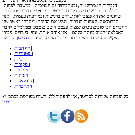
הגבריות האמריקאית, ובעקבותיה גם העולמית - במשבר. לפחות
בקולנוע. כבר שנים שקומדיות רומנטיות מתאפיינות בגברים-ילדים
שחוגגים את האינפנטיליות שלהם ברגישות ובמודעות עצמית. ז'אנר
הברומאנס, האחווה הגברית, משיג את ההיפך ממטרתו כאשר שני
החברים הכי טובים נוטים למצוא עצמם רוטטים מבכי וממלמלים לחבר
האפלטוני הטוב ביותר שלהם – אני אוהב אותך, אחי. בינתיים, גיבורי
האקשן החדשים נראים יותר כמו דוגמניות, בעוד…
להמשך קריאה
|
דף הבית
|
קטגוריות
|
תגיות
|
סקירות
|
ניתוחים
|
ראיונות
|
פודקאסט
התחברות
© כל הזכויות שמורות לסריטה, אין להעתיק ללא רשות מפורשת בכתב.
נט יו