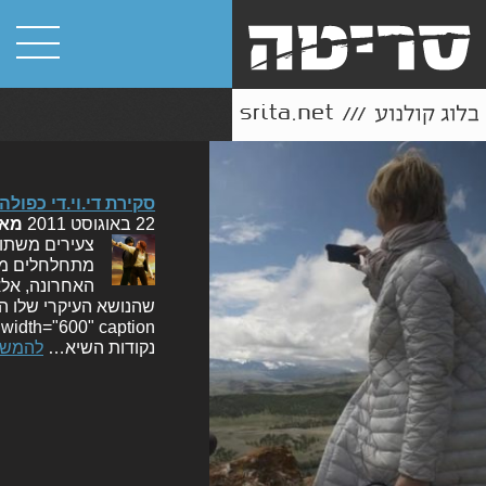
סקירת די.וי.די כפולה
22 באוגוסט 2011
מא
צעירים משתול
מתחלחלים מהא
נקודות השיא…
להמשך