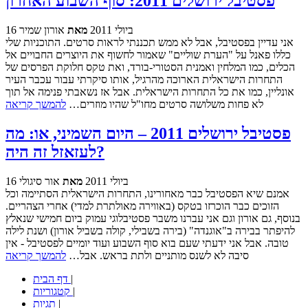
פסטיבל ירושלים 2011: סוף השבוע האחרון
16 ביולי 2011
מאת
אורון שמיר
אני עדיין בפסטיבל, אבל לא ממש תכננתי לראות סרטים. התוכניות שלי
כללו פאנל על "הערת שוליים" שאמור לחשוף את היוצרים החבויים אל
הכלים, כמו המלחין ואמנית הסטורי-בורד, ואת טקס חלוקת הפרסים של
התחרות הישראלית הארוכה מהרגיל, אותו סיקרתי עבור עכבר העיר
אונליין, כמו את כל התחרות הישראלית. אבל אז נשאבתי פנימה אל תוך
לא פחות משלושה סרטים מחו"ל שהיו מוזרים…
להמשך קריאה
פסטיבל ירושלים 2011 – היום השמיני, או: מה
לעזאזל זה היה?
16 ביולי 2011
מאת
אור סיגולי
אמנם שיא הפסטיבל כבר מאחורינו, התחרות הישראלית הסתיימה וכל
הזוכים כבר הוכרזו בטקס (באווירה מאולתרת למדי) אחרי הצהריים.
בנוסף, גם אורון וגם אני עברנו משבר פסטיבלוגי עמוק ביום חמישי שנאלץ
להיפתר בבירה ב"אוגנדה" (בירה בשבילי, קולה בשביל אורון) ושנת לילה
טובה. אבל אני ידעתי שעם בוא סוף השבוע ועוד יומיים לפסטיבל - אין
סיבה לא לשנס מותניים ולתת בראש. אבל…
להמשך קריאה
|
דף הבית
|
קטגוריות
|
תגיות