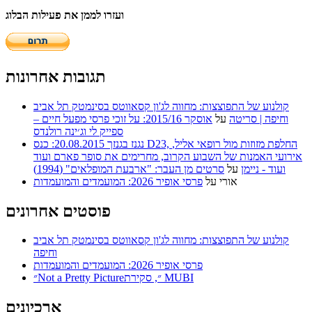
ועזרו לממן את פעילות הבלוג
תגובות אחרונות
קולנוע של התפוצצות: מחווה לג'ון קסאווטס בסינמטק תל אביב
וחיפה | סריטה
על
אוסקר 2015/16: על זוכי פרסי מפעל חיים –
ספייק לי וג׳ינה רולנדס
נגנז בגנזך 20.08.2015: כנס D23, החלפת מזוזות מול רופאי אליל,
אירועי האמנות של השבוע הקרוב, מחרימים את סופר פארם ועוד
ועוד - ניימן
על
סרטים מן העבר: "ארבעת המופלאים" (1994)
אורי
על
פרסי אופיר 2026: המועמדים והמועמדות
פוסטים אחרונים
קולנוע של התפוצצות: מחווה לג'ון קסאווטס בסינמטק תל אביב
וחיפה
פרסי אופיר 2026: המועמדים והמועמדות
״Not a Pretty Picture״, סקירת MUBI
ארכיונים