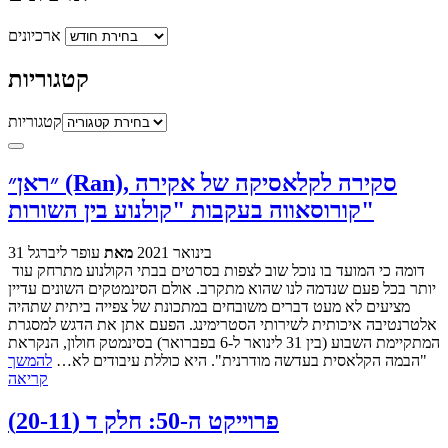
ארכיונים
קטגוריות
קטגוריות
״ראן״ (Ran), סקירה לקלאסיקה של אקירה
קורוסאווה בעקבות "קולנוע בין השורות"
31 בינואר 2021
מאת
עופר ליברגל
דומה כי המועד בו נוכל שוב לצפות בסרטים בבתי הקולנוע מתרחק עוד
יותר בכל פעם שנדמה לנו שהוא מתקרב. אולם הסינמטקים השונים עדיין
מציעים לא מעט דברים משובחים במתכונת של צפייה ביתית שתהיה
אלטרנטיבה איכותית לשירותי הסטרימינג. הפעם אתן את הדגש למסגרת
המתקיימת השבוע (בין 31 לינואר ל-6 בפברואר) בסינמטק חולון, הנקראת
"הבמה הקלאסית בעדשה מודרנית". היא כוללת עיבודים לא…
להמשך
קריאה
פרוייקט ה-50: חלק ד (20-11)