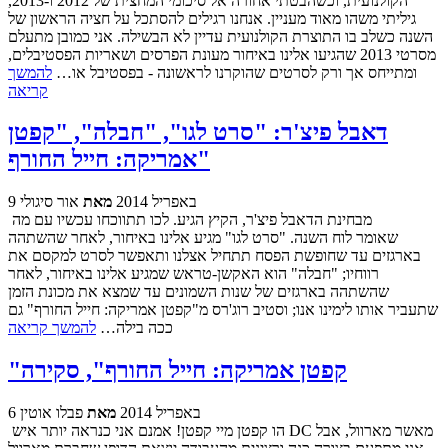
הקולנועית, וכשהבטתי אחורה אל סיכומי המחצית של 2012 ו-2013,
גיליתי משהו מאוד מעניין. אנחנו רגילים להסתכל על חציה הראשון של
השנה כשלב בו התוצרת הקולנועית עדיין לא הבשילה. אני כמובן מתעלם
מסרטי 2013 שהגיעו אלינו באיחור מעונת הפרסים ושאריות הפסטיבלים,
ומתייחס אך ורק לסרטים שהוקרנו לראשונה - בפסטיבל או…
להמשך
קריאה
דאבל פיצ'ר: "סרט לגו", "חבלה", "קפטן
אמריקה: חייל החורף"
9 באפריל 2014
מאת
אור סיגולי
מבחינת הדאבל פיצ'ר, הקיץ הגיע. לכו תתווכחו עכשיו עם מה
שאומר לוח השנה. "סרט לגו" מגיע אלינו באיחור, לאחר שהשתהה
בארגזים עד שחופשת הפסח תתחיל אצלנו ותאפשר לסרט למקסם את
רווחיו; "חבלה" הוא האקשן-טראש שמגיע אלינו באיחור, לאחר
שהשתהה בארגזים של שנות השמונים עד שמצא את מכונת הזמן
שתעביר אותו לימינו אנו; וסטיב רוג'רס מ"קפטן אמריקה: חייל החורף" גם
ככה בילה…
להמשך קריאה
"קפטן אמריקה: חייל החורף", סקירה
6 באפריל 2014
מאת
פבלו אוטין
הו קפטן מיי קפטן! אמנם אני כנראה יותר איש DC מאשר מארוול, אבל