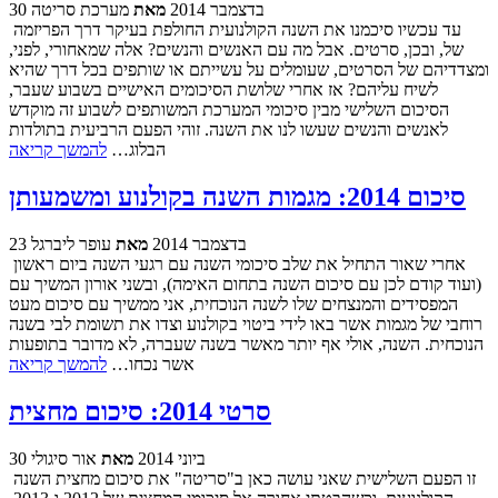
30 בדצמבר 2014
מאת
מערכת סריטה
עד עכשיו סיכמנו את השנה הקולנועית החולפת בעיקר דרך הפריזמה
של, ובכן, סרטים. אבל מה עם האנשים והנשים? אלה שמאחורי, לפני,
ומצדדיהם של הסרטים, שעומלים על עשייתם או שותפים בכל דרך שהיא
לשיח עליהם? אז אחרי שלושת הסיכומים האישיים בשבוע שעבר,
הסיכום השלישי מבין סיכומי המערכת המשותפים לשבוע זה מוקדש
לאנשים והנשים שעשו לנו את השנה. זוהי הפעם הרביעית בתולדות
הבלוג…
להמשך קריאה
סיכום 2014: מגמות השנה בקולנוע ומשמעותן
23 בדצמבר 2014
מאת
עופר ליברגל
אחרי שאור התחיל את שלב סיכומי השנה עם רגעי השנה ביום ראשון
(ועוד קודם לכן עם סיכום השנה בתחום האימה), ובשני אורון המשיך עם
המפסידים והמנצחים שלו לשנה הנוכחית, אני ממשיך עם סיכום מעט
רוחבי של מגמות אשר באו לידי ביטוי בקולנוע וצדו את תשומת לבי בשנה
הנוכחית. השנה, אולי אף יותר מאשר בשנה שעברה, לא מדובר בתופעות
אשר נכחו…
להמשך קריאה
סרטי 2014: סיכום מחצית
30 ביוני 2014
מאת
אור סיגולי
זו הפעם השלישית שאני עושה כאן ב"סריטה" את סיכום מחצית השנה