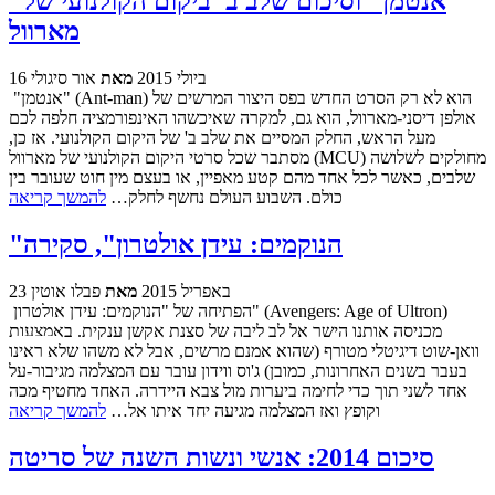
"אנטמן" וסיכום שלב ב' ביקום הקולנועי של
מארוול
16 ביולי 2015
מאת
אור סיגולי
"אנטמן" (Ant-man) הוא לא רק הסרט החדש בפס היצור המרשים של
אולפן דיסני-מארוול, הוא גם, למקרה שאיכשהו האינפורמציה חלפה לכם
מעל הראש, החלק המסיים את שלב ב' של היקום הקולנועי. אז כן,
מסתבר שכל סרטי היקום הקולנועי של מארוול (MCU) מחולקים לשלושה
שלבים, כאשר לכל אחד מהם קטע מאפיין, או בעצם מין חוט שעובר בין
כולם. השבוע העולם נחשף לחלק…
להמשך קריאה
"הנוקמים: עידן אולטרון", סקירה
23 באפריל 2015
מאת
פבלו אוטין
הפתיחה של "הנוקמים: עידן אולטרון" (Avengers: Age of Ultron)
מכניסה אותנו הישר אל לב ליבה של סצנת אקשן ענקית. באמצעות
וואן-שוט דיגיטלי מטורף (שהוא אמנם מרשים, אבל לא משהו שלא ראינו
בעבר בשנים האחרונות, כמובן) ג'וס ווידון עובר עם המצלמה מגיבור-על
אחד לשני תוך כדי לחימה ביערות מול צבא היידרה. האחד מחטיף מכה
וקופץ ואז המצלמה מגיעה יחד איתו אל…
להמשך קריאה
סיכום 2014: אנשי ונשות השנה של סריטה