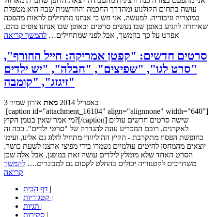
אני מתפעם בצורה כנה ורצינית מהעבודה יוצאת הדופן שחברת מארוול
עושה בתחום הקולנוע ומהדרך החכמה והחדשנית שבה היא מטפלת
במוצריה וגיבוריה. למעשה, אני חש כי אנחנו מתחילים לראות מהפכה
שאיחרה להגיע באופן שבו נעשים סרטים ובאופן שבו אנחנו צופים בהם.
אפרט על כך בהמשך, אבל לפני שמתחילים…
להמשך קריאה
סרטים חדשים: "קפטן אמריקה: חייל החורף",
"סרט לגו", "שפיצים", "חבלה", "יש ילדים
זיגזג", "קומבה"
3 באפריל 2014
מאת
אורון שמיר
[caption id="attachment_16104" align="alignnone" width="640"]
מי אמר שאין בטמן הקיץ?[/caption] שישה סרטים חדשים עולים
לאקרנים, רובם המכריע עונה להגדרה של "סרטי ילדים". ככה זה
כחופשת הפסח מתקרבת - הקיץ ההוליוודי מתחיל לזלוג גם אלינו, ועימו
יוצאים מהמחסן להיטים עולמיים נשמרו בידי מפיצי ארצנו לשעת כושר.
הסרט האחד שלא מומלץ לילדים עושה זאת במופגן, אבל אלה שכן
משתייכים לקטגוריה יכולים בהחלט לקסום גם למבוגרים.…
להמשך
קריאה
|
דף הבית
|
קטגוריות
|
תגיות
|
סקירות