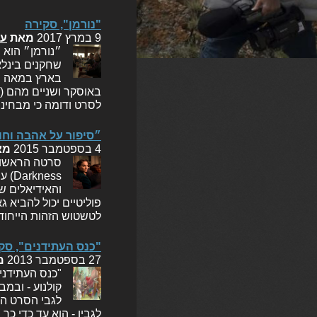
"נורמן", סקירה
9 במרץ 2017
מאת
עו
״נורמן״ הוא 
שחקנים בינלא
באוסקר ושניים מהם (״
לסרט ודומה כי מבחי
״סיפור על אהבה וחו
4 בספטמבר 2015
מא
ess
והאידיאלים ש
פוליטיים יכול להביא 
לטשטוש הזהות הייחוד
"כנס העתידנים", סק
27 בספטמבר 2013
מ
קולנוע - ובמ
לגבי הסרט הת
לגביו - הוא עד כדי כך 