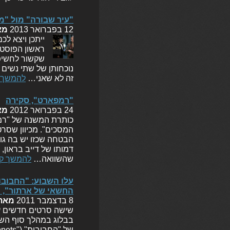
"עיר שבורה" מול "מהיר ועצבני 6", או: 
12 בפברואר 2013
מא
ראשון הפוסטר
שקשור לחשיפת
נוכחותן של שתי נשים ד
זה לא שאני…
להמשך 
"רמפארט", סקירה
24 בפברואר 2012
מא
המסכים". מכיוון שסרט
הבטחה שכזו יש בה גו
דמותו של דייב בראון, 
שהשוואה…
להמשך ק
עלו השבוע: "החבובות
החשאי של ארתור", "
8 בדצמבר 2011
מאת
שישה סרטים חדשים עול
בבלוג במהלך סוף השב