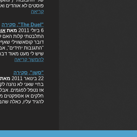
פוסטים לא אוהדים וא
קריאה
"The Duel", סקירה
6 ביולי 2011
מאת
אור
דובר קוסאשווילי שאף 
"התגנבות יחידים", א
שיש לי מעט מאוד דברי
להמשך קריאה
"סשן", סקירה
22 בינואר 2011
מאת
בחיי שאני לא נהנה ל
אז נטפל לפגמים. אבל
חלקים או אספקטים מס
להגיד עליו, כאלה שה