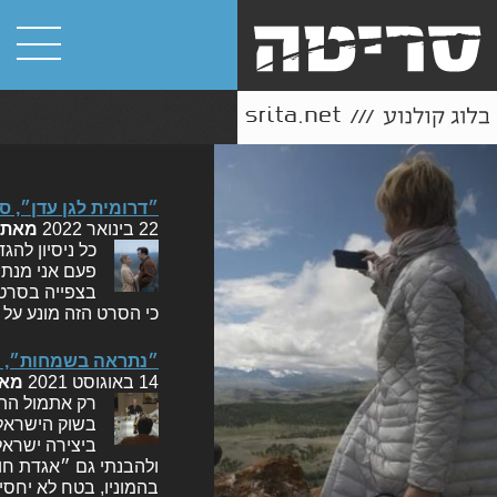
״דרומית לגן עדן״, ס
22 בינואר 2022
מאת
כל ניסיון להג
פעם אני מנתח 
כי הסרט הזה מונע על 
״נתראה בשמחות״, 
14 באוגוסט 2021
מא
רק אתמול התל
בשוק הישראלי.
ביצירה ישראל
ולהבנתי גם ״אגדת חו
בהמוניו, בטח לא יח