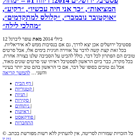
פסטיבל ירושלים 2014: דיווח #1 – ״מחול
המציאות״, ״כך אני חיה עכשיו״, ״רקיע״,
״אוקטובר נובמבר״, ״קלולס למתקדמים״,
״מהלכי לילה״
12 ביולי 2014
מאת
עופר ליברגל
פסטיבל ירושלים אכן יצא לדרך, גם אם בנסיבות ממש לא אידיאליות.
בכל זאת קצת קשה לדבר על אווירה חגיגית בימים אלו, אבל סרטים
טובים הם הפתרון לכל דבר, כולל להביט על הסביבה שלנו בצורה אחרת.
בכל מקרה, כבר ביום הראשון לפסטיבל ראיתי שני סרטים שונים מאוד,
אבל גם טובים בסופו של דבר, אם כי הראשון בהם טוב יותר בעיניי
והשני…
להמשך קריאה
|
דף הבית
|
קטגוריות
|
תגיות
|
סקירות
|
ניתוחים
|
ראיונות
|
פודקאסט
התחברות
© כל הזכויות שמורות לסריטה, אין להעתיק ללא רשות מפורשת בכתב.
נט יו