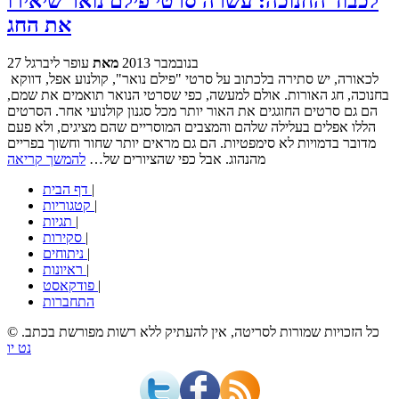
לכבוד החנוכה: עשרה סרטי פילם נואר שיאירו
את החג
27 בנובמבר 2013
מאת
עופר ליברגל
לכאורה, יש סתירה בלכתוב על סרטי "פילם נואר", קולנוע אפל, דווקא
בחנוכה, חג האורות. אולם למעשה, כפי שסרטי הנואר תואמים את שמם,
הם גם סרטים החוגגים את האור יותר מכל סגנון קולנועי אחר. הסרטים
הללו אפלים בעלילה שלהם והמצבים המוסריים שהם מציגים, ולא פעם
מדובר בדמויות לא סימפטיות. הם גם מראים יותר שחור וחשוך בפריים
מהנהוג. אבל כפי שהציורים של…
להמשך קריאה
|
דף הבית
|
קטגוריות
|
תגיות
|
סקירות
|
ניתוחים
|
ראיונות
|
פודקאסט
התחברות
© כל הזכויות שמורות לסריטה, אין להעתיק ללא רשות מפורשת בכתב.
נט יו