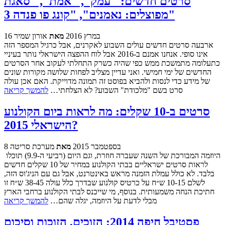
סרטים חדשים: "עמק", "אמת", "סאגת
מפוצלים: נאמנים", "קונג פו פנדה 3"
16 במרץ 2016
מאת
אורון שמיר
ארבעה סרטים חדשים עולים השבוע לאקרנים, אבל כרגיל המספר הזה
אינו סופי. אנחנו אמנם ב-2016 אבל לוח ההפצה הישראלי נותר בעיניי
כתעלומה מתמשכת ממש כפי שהיה כשרק התחלתי לעקוב אחר הסרטים
החדשים של ימי חמישי. ואני עדיין מצליב לפחות שלושה מקורות שונים
של מידע כדי לנסות ולהביא בפוסט זה תמונה מדוייקת. האם אכן עולה
סרט בשם "מלכודת" השבוע? לא הצלחתי…
להמשך קריאה
סרטים ב-10 שקלים: מה לראות ביום הקולנוע
הישראלי 2015?
8 בספטמבר 2015
מאת
מערכת סריטה
היוזמה המבורכת של השנה שעברה חוזרת, וגם היום (רביעי ה-9.9) תוכלו
לראות סרטים ישראליים בבתי הקולנוע במחיר של 10 שקלים חדשים
בלבד. לא כולל עמלת הזמנה מראש באינטרנט, אבל גם עם הניג'וס הזה,
לשלם 10-15 ש״ח על כרטיס קולנוע שבדרך כלל עולה 38-45 ש״ח זו
חתיכת הנחה משמעותית. בנוסף, מי שייכנס לבתי הקולנוע ברחבי הארץ
מבלי לדעת על היוזמה, יגלה שהם…
להמשך קריאה
פסטיבל חיפה 2014: הזוכים, הזוכות וסיכום