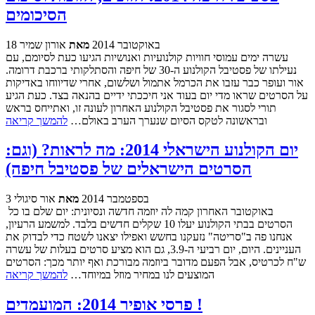
הסיכומים
18 באוקטובר 2014
מאת
אורון שמיר
עשרה ימים עמוסי חוויות קולנועיות ואנושיות הגיעו כעת לסיומם, עם
נעילתו של פסטיבל הקולנוע ה-30 של חיפה והסתלקותי ברכבת דרומה.
אור ועופר כבר עזבו את הכרמל אתמול ושלשום, אחרי שדיווחו באדיקות
על הסרטים שראו מדי יום בעוד אני חיככתי ידיים בהנאה בצד. כעת הגיע
תורי לסגור את פסטיבל הקולנוע האחרון לעונה זו, ואתייחס בראש
ובראשונה לטקס הסיום שנערך הערב באולם…
להמשך קריאה
יום הקולנוע הישראלי 2014: מה לראות? (וגם:
הסרטים הישראלים של פסטיבל חיפה)
3 בספטמבר 2014
מאת
אור סיגולי
באוקטובר האחרון קמה לה יוזמה חדשה ונסיונית: יום שלם בו כל
הסרטים בבתי הקולנוע יעלו 10 שקלים חדשים בלבד. למשמע הרעיון,
אנחנו פה ב"סריטה" נזעקנו בחשש ואפילו יצאנו לשטח כדי לבדוק את
העניינים. היום, יום רביעי ה-3.9, גם הוא מציע סרטים בעלות של עשרה
ש"ח לכרטיס, אבל הפעם מדובר ביוזמה מבורכת ואף יותר מכך: הסרטים
המוצעים לנו במחיר מוזל במיוחד…
להמשך קריאה
פרסי אופיר 2014: המועמדים !