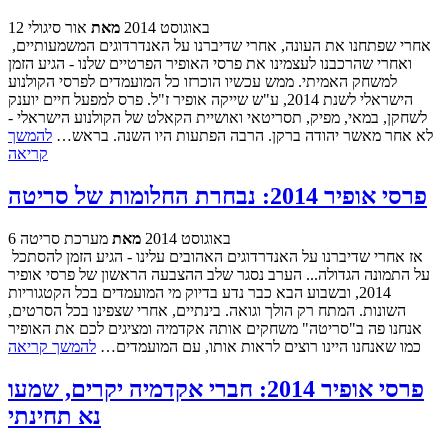
12 באוגוסט 2014
מאת
אור סיגולי
אחרי שפתחנו את העונה, אחרי שדיברנו על האנדרדוגים המשמעותיים,
ואחרי שהרכבנו לעצמינו את פרסי האופיר הפרטיים שלנו - הגיע הזמן
למשחק האמיתי. ממש עכשיו הוכרזו כל המועמדים לפרסי הקולנוע
הישראלי לשנת 2014, ע"ש שייקה אופיר ז"ל. פרס למפעל חיים יוענק
לשחקן, במאי, מפיק, תסריטאי ואושיית הקאלט של הקולנוע הישראלי -
לא אחר מאשר יהודה ברקן. הרבה הפתעות היו השנה. בראש…
להמשך
קריאה
פרסי אופיר 2014: נבחרת החלומות של סריטה
6 באוגוסט 2014
מאת
מערכת סריטה
אז אחרי שדיברנו על האנדרדוגים האהובים עלינו - הגיע הזמן להסתכל
על התמונה הגדולה... הערב נסגר שלב ההצבעה הראשון של פרסי אופיר
2014, ובשבוע הבא כבר נדע בדיוק מי המועמדים בכל הקטגוריות
השונות. המתח רק הולך וגואה. בינתיים, אחרי שצפינו בכל הסרטים,
אנחנו פה ב"סריטה" משחקים אותה אקדמיה ומציגים לכם את האופיר
כמו שאנחנו היינו רוצים לראות אותו, עם המועמדים…
להמשך קריאה
פרסי אופיר 2014: חברי אקדמיה יקרים, שמעו
נא תחינתי