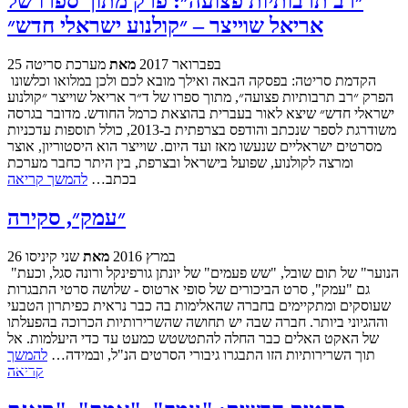
״רב תרבותיות פצועה״: פרק מתוך ספרו של
אריאל שוייצר – ״קולנוע ישראלי חדש״
25 בפברואר 2017
מאת
מערכת סריטה
הקדמת סריטה: בפסקה הבאה ואילך מובא לכם ולכן במלואו וכלשונו
הפרק ״רב תרבותיות פצועה״, מתוך ספרו של ד״ר אריאל שוייצר ״קולנוע
ישראלי חדש״ שיצא לאור בעברית בהוצאת כרמל החודש. מדובר בגרסה
משודרגת לספר שנכתב והודפס בצרפתית ב-2013, כולל תוספות עדכניות
מסרטים ישראליים שנעשו מאז ועד היום. שוייצר הוא היסטוריון, אוצר
ומרצה לקולנוע, שפועל בישראל ובצרפת, בין היתר כחבר מערכת
בכתב…
להמשך קריאה
״עמק״, סקירה
26 במרץ 2016
מאת
שני קיניסו
"הנוער" של תום שובל, "שש פעמים" של יונתן גורפינקל ורונה סגל, וכעת
גם "עמק", סרט הביכורים של סופי ארטוס - שלושה סרטי התבגרות
שעוסקים ומתקיימים בחברה שהאלימות בה כבר נראית כפיתרון הטבעי
וההגיוני ביותר. חברה שבה יש תחושה שהשרירותיות הכרוכה בהפעלתו
של האקט האלים כבר החלה להתטשטש כמעט עד כדי היעלמות. אל
תוך השרירותיות הזו התבגרו גיבורי הסרטים הנ"ל, ובמידה…
להמשך
קריאה