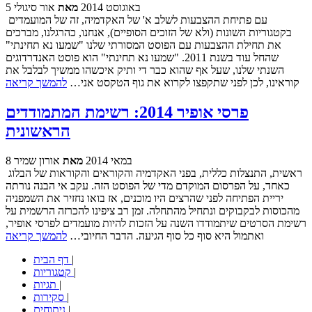
5 באוגוסט 2014
מאת
אור סיגולי
עם פתיחת ההצבעות לשלב א' של האקדמיה, זה של המועמדים
בקטגוריות השונות (ולא של הזוכים הסופיים), אנחנו, כהרגלנו, מברכים
את תחילת ההצבעות עם הפוסט המסורתי שלנו "שמעו נא תחינתי"
שהחל עוד בשנת 2011. "שמעו נא תחינתי" הוא פוסט האנדרדוגים
השנתי שלנו, שעל אף שהוא כבר די ותיק איכשהו ממשיך לבלבל את
קוראינו, לכן לפני שתקפצו לקרוא את גוף הטקסט אני…
להמשך קריאה
פרסי אופיר 2014: רשימת המתמודדים
הראשונית
8 במאי 2014
מאת
אורון שמיר
ראשית, התנצלות כללית, בפני האקדמיה והקוראים והקוראות של הבלוג
כאחד, על הפרסום המוקדם מדי של הפוסט הזה. עקב אי הבנה נורתה
יריית הפתיחה לפני שהרצים היו מוכנים, אז בואו נחזיר את השמפניה
מהכוסות לבקבוקים ונתחיל מהתחלה. זמן רב ציפינו להכרזה הרשמית על
רשימת הסרטים שיתמודדו השנה על הזכות להיות מועמדים לפרסי אופיר,
ואתמול היא סוף כל סוף הגיעה. הדבר החיובי…
להמשך קריאה
|
דף הבית
|
קטגוריות
|
תגיות
|
סקירות
|
ניתוחים