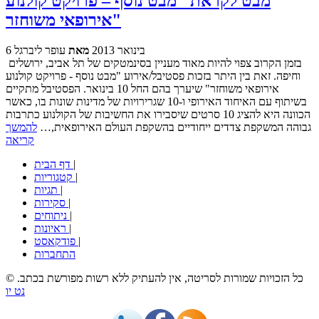
מבט לקראת "מבט נוסף – פרויקט קולנוע
אירופאי משוחזר"
6 בינואר 2013
מאת
עופר ליברגל
בזמן הקרוב צפוי להיות מאוד מעניין בסינמטקים של תל אביב, ירושלים
וחיפה. זאת בין היתר בזכות פסטיבל/אירוע "מבט נוסף - פרויקט קולנוע
אירופאי משוחזר" שיערך בהם החל 10 בינואר. הפסטיבל מתקיים
בשיתוף עם האיחוד האירופי ו-10 שגרירויות של מדינות שונות בו, כאשר
הכוונה היא להציג 10 סרטים שיסבירו את החשיבות של הקולנוע כתרבות
גבוהה המשקפת צדדים ייחודיים בהשקפת העולם האירופאית,…
להמשך
קריאה
|
דף הבית
|
קטגוריות
|
תגיות
|
סקירות
|
ניתוחים
|
ראיונות
|
פודקאסט
התחברות
© כל הזכויות שמורות לסריטה, אין להעתיק ללא רשות מפורשת בכתב.
נט יו