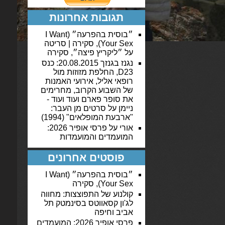
תגובות אחרונות
״בוסית בהפרעה״ (I Want
Your Sex), סקירה | סריטה
על
״ליקריץ פיצה״, סקירה
נגנז בגנזך 20.08.2015: כנס
D23, החלפת מזוזות מול
רופאי אליל, אירועי האמנות
של השבוע הקרוב, מחרימים
את סופר פארם ועוד ועוד -
ניימן
על
סרטים מן העבר:
"ארבעת המופלאים" (1994)
אורי
על
פרסי אופיר 2026:
המועמדים והמועמדות
פוסטים אחרונים
״בוסית בהפרעה״ (I Want
Your Sex), סקירה
קולנוע של התפוצצות: מחווה
לג'ון קסאווטס בסינמטק תל
אביב וחיפה
פרסי אופיר 2026: המועמדים