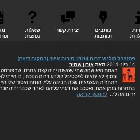
דות
כותבים
יצירת קשר
שאלות
מד
לדות
וכותבות
נפוצות
ופרו
פסטיבל קולנוע דרום 2014: סיכום אישי (במקום דיווח)
14 ביוני 2014
מאת
אורון שמיר
האמת היא שחששתי שהשנה יהיה קצת אחרת. שהפורמט ה
ובסוף לא יתאים לפסטיבל קולנוע דרום הנוכחי, בו הייתי 
התחרות העצמאית שכה חביבה עליי. הנחת היסוד שלי הי
בתחרות בזמן אמת, ואסכם את דעתי עליהם לאחר שכבר יהיה זוכה ו
זה נראה לי…
להמשך קריאה