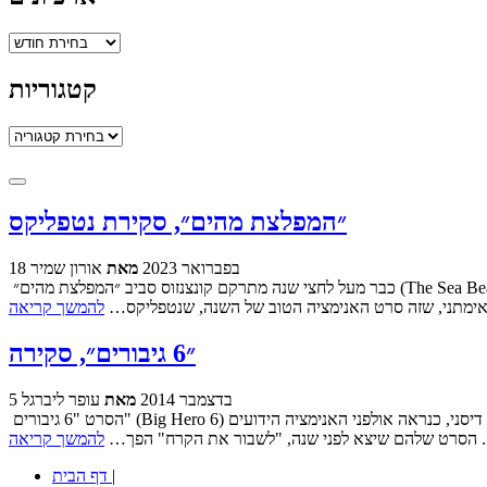
ארכיונים
קטגוריות
קטגוריות
״המפלצת מהים״, סקירת נטפליקס
18 בפברואר 2023
מאת
אורון שמיר
כבר מעל לחצי שנה מתרקם קונצנזוס סביב ״המפלצת מהים״ (The Sea Beast), סרט האנימציה שעלה בנטפליקס בתחילת יולי. קונצנזוס לא מספיק רחב אמנם אך מהדהד, לפיו מדובר באחת היצירות הכי פחות מוערכות של
ת אימתני, שזה סרט האנימציה הטוב של השנה, שנטפליקס…
להמשך קריאה
״6 גיבורים״, סקירה
5 בדצמבר 2014
מאת
עופר ליברגל
הסרט "6 גיבורים" (Big Hero 6) מציג לא רק את ששת גיבורי-העל שבכותרת, אלא גם איחוד של שתי מעצמות-על בעולם הפקת הקולנוע. הראשונה היא אולפני האנימציה של דיסני, כנראה אולפני האנימציה הידועים
רה. הסרט שלהם שיצא לפני שנה, "לשבור את הקרח" הפך…
להמשך קריאה
|
דף הבית