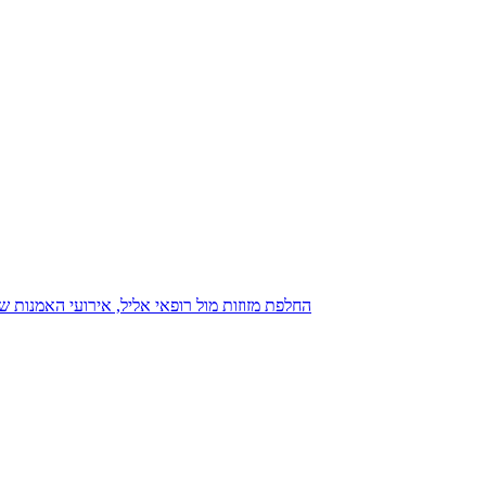
נגנז בגנזך 20.08.2015: כנס D23, החלפת מזוזות מול רופאי אליל