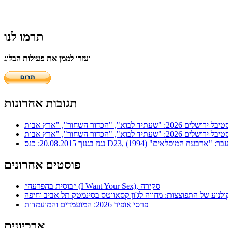
תרמו לנו
ועזרו לממן את פעילות הבלוג
תגובות אחרונות
ר: "ארבעת המופלאים" (1994)
פוסטים אחרונים
״בוסית בהפרעה״ (I Want Your Sex), סקירה
ולנוע של התפוצצות: מחווה לג'ון קסאווטס בסינמטק תל אביב וחיפה
פרסי אופיר 2026: המועמדים והמועמדות
ארכיונים