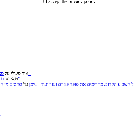
I accept the privacy policy
פסטיבל ירושלים 2026: "שעתיד לבוא", "הכדור השחור", "ארץ אבות"
אור סיגולי
על
פסטיבל ירושלים 2026: "שעתיד לבוא", "הכדור השחור", "ארץ אבות"
טאי
על
, אירועי האמנות של השבוע הקרוב, מחרימים את סופר פארם ועוד ועוד - ניימן
על
סרטים מן העב
ק