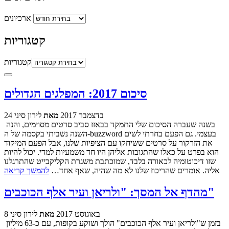
ארכיונים
קטגוריות
קטגוריות
סיכום 2017: המפלגים הגדולים
24 בדצמבר 2017
מאת
לירון סיני
בשנה שעברה הסיכום שלי התמקד בבאזז סביב סרטים מסוימים, והנה
השנה נשביתי בקסמה של ה-buzzword בעצמי. גם הפעם בחרתי לשים
את הזרקור על סרטים ששיחקו עם הציפיות שלנו, אבל הפעם המיקוד
הוא בפרט על כאלו שהתגובות אליהן היו חד משמעיות למדי. יכול להיות
שזו דיכוטומיה לכאורה בלבד, שמוכתבת משגרת הקליקבייט שהתרגלנו
אליה. אומרים שהריכוז שלנו לא מה שהיה, שאף אחד…
להמשך קריאה
מהדף אל המסך: "ולריאן ועיר אלף הכוכבים"
8 באוגוסט 2017
מאת
לירון סיני
בזמן ש"ולריאן ועיר אלף הכוכבים" הולך ושוקע בקופות, עם כ-63 מיליון