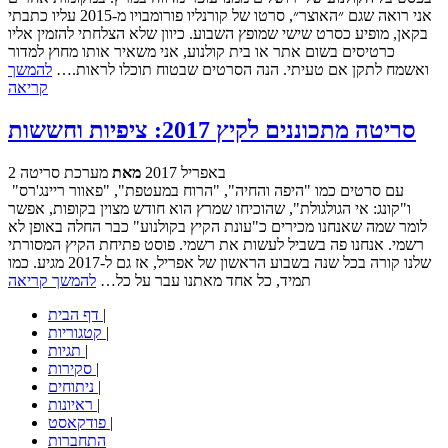
אני רואה שגם ״האוצר״, סרטו של קורנליו פורומבויו מ-2015 עליו כתבתי
בקאן, מופיע כסרט שישי שמופץ השבוע. כיוון שלא הצלחתי להזמין אליו
כרטיסים בשום אתר או בית קולנוע, אני משאיר אותו מחוץ למדור
ואשמח לתקן אם טעיתי. הנה הסרטים שבטוח תוכלו לראות.…
להמשך
קריאה
סריטה מתכוננים לקיץ 2017: ציפיות וחששות
2 באפריל 2017
מאת
מערכת סריטה
עם סרטים כמו "היפה והחיה", "הרוח במעטפת", "פאוור ריינג'רס"
ו"קונג: אי הגולגולת", שהוכיחו שמרץ הוא חודש מצוין בקופות, אפשר
לומר שמה שאנחנו מכירים כ"עונת הקיץ בקולנוע" כבר החלה באופן לא
רשמי. אנחנו פה בשביל לעשות את רשמי. פוסט פתיחת הקיץ המסורתי
שלנו קורה בכל שנה בשבוע הראשון של אפריל, אז גם ל-2017 מגיע. כמו
תמיד, כל אחד מאתנו עבר על כל…
להמשך קריאה
|
דף הבית
|
קטגוריות
|
תגיות
|
סקירות
|
ניתוחים
|
ראיונות
|
פודקאסט
התחברות