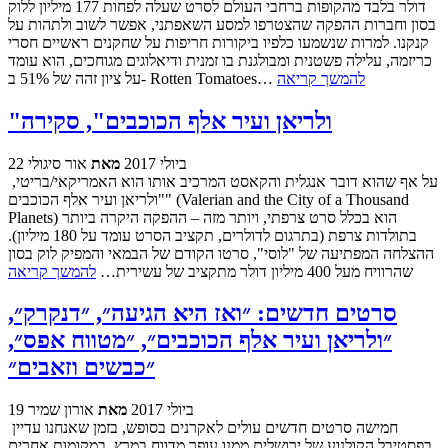
דולר בלבד מהקופות ברחבי העולם לסרט שעלה לפחות 177 מיליון ללוק
בסון וחברות ההפקה שהצטרפו למסע השאפתני, אפשר לשוב ולתהות על
קנקנו. למרות שנשמעו כלפיו ביקורות חריפות על שחקנים ראשיים חסרי
כריזמה, עלילה פשטנית ומבולגנת בו זמנית ודיאלוגים מגוחכים, הוא עומד
להמשך קריאה
על ציון זהה של 51% ב- Rotten Tomatoes…
"ולריאן ועיר אלף הכוכבים", סקירה
22 ביולי 2017
מאת
אור סיגולי
על אף שהוא דובר אנגלית והקאסט המרכיב אותו הוא האמריקאי/בריטי,
"ולריאן ועיר אלף הכוכבים" (Valerian and the City of a Thousand
Planets) הוא בכלל סרט צרפתי, ויותר מזה – ההפקה היקרה ביותר
בתולדות צרפת (בתרגום לדולרים, תקציב הסרט עומד על 180 מיליון).
ההצלחה המפתיעה של "לוסי", סרטו הקודם של הבמאי והמפיק לוק בסון
שהרוויח מעל 400 מיליון דולר מתקציב של עשירית…
להמשך קריאה
סרטים חדשים: ״ואז היא הגיעה״, ״דנקרק״,
״ולריאן ועיר אלף הכוכבים״, ״מטווח אפס״,
״כבשים וזאבים״
19 ביולי 2017
מאת
אורון שמיר
חמישה סרטים חדשים עולים לאקרנים בסופש, בזמן שאנחנו עדיין
בפסטיבל הקולנוע של ירושלים ממנו עופר מדווח במרץ. במקומות אחרים