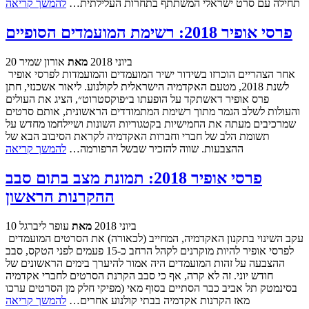
תחילה עם סרט ישראלי המשתתף בתחרות העלילתית…
להמשך קריאה
פרסי אופיר 2018: רשימת המועמדים הסופיים
20 ביוני 2018
מאת
אורון שמיר
אחר הצהריים הוכרזו בשידור ישיר המועמדים והמועמדות לפרסי אופיר
לשנת 2018, מטעם האקדמיה הישראלית לקולנוע. ליאור אשכנזי, חתן
פרס אופיר דאשתקד על הופעתו ב״פוקסטרוט״, הציג את העולים
והעולות לשלב הגמר מתוך רשימת המתמודדים הראשונית, אותם סרטים
שמרכיבים מעתה את החמישיות בקטגוריות השונות ושיילחמו מחדש על
תשומת הלב של חברי וחברות האקדמיה לקראת הסיבוב הבא של
ההצבעות. שווה להזכיר שבשל הרפורמה…
להמשך קריאה
פרסי אופיר 2018: תמונת מצב בתום סבב
ההקרנות הראשון
10 ביוני 2018
מאת
עופר ליברגל
עקב השינוי בתקנון האקדמיה, המחייב (לכאורה) את הסרטים המועמדים
לפרסי אופיר להיות מוקרנים לקהל הרחב כ-15 פעמים לפני הטקס, סבב
ההצבעה על זהות המועמדים היה אמור להיערך בימים הראשונים של
חודש יוני. זה לא קרה, אף כי סבב הקרנת הסרטים לחברי אקדמיה
בסינמטק תל אביב כבר הסתיים בסוף מאי (מפיקי חלק מן הסרטים ערכו
מאז הקרנות אקדמיה בבתי קולנוע אחרים…
להמשך קריאה