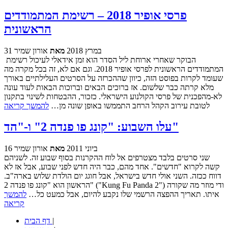
פרסי אופיר 2018 – רשימת המתמודדים
הראשונית
31 במרץ 2018
מאת
אורון שמיר
הבוקר שאחרי ארוחת ליל הסדר הוא זמן אידאלי לעיכול רשימת
המתמודדים הראשונית לפרסי אופיר 2018. וגם אם לא, זה בכל מקרה מה
שעומד לקרות בפוסט הזה, כיוון שההכרזה על הסרטים העלילתיים באורך
מלא קרתה כבר שלשום. אז ברוכים הבאים וברוכות הבאות לעוד עונה
לא-מהפכנית של פרסי הקולנוע הישראלי. כזכור, ההבטחות לשינוי בתקנון
לטובת עירוב הקהל הרחב התממשו באופן שונה מן…
להמשך קריאה
עלו השבוע: "קונג פו פנדה 2" ו-"הד"
16 ביוני 2011
מאת
אורון שמיר
שני סרטים בלבד מצטרפים אל לוח ההקרנות בסוף שבוע זה. לשניהם
קשה לקרוא "חדשים". אחד מהם, כבר היה חדש לפני שבוע, אבל אז לא
דווח ככזה. השני אולי חדש בישראל, אבל חוגג יום הולדת שלוש בארה"ב.
הראשון הוא "קונג פו פנדה 2" ("Kung Fu Panda 2") ודי מוזר מה שקורה
איתו. תאריך ההפצה הרשמי שלו נקבע להיום, אבל כמעט כל…
להמשך
קריאה
|
דף הבית