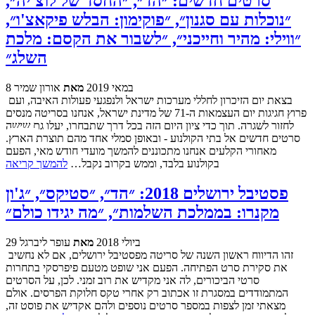
סרטים חדשים: ״הד״, ״החסד של לוצ'יה״,
״נוכלות עם סגנון״, ״פוקימון: הבלש פיקאצ'ו״,
״ווילי: מהיר וחייכני״, ״לשבור את הקסם: מלכת
השלג״
8 במאי 2019
מאת
אורון שמיר
בצאת יום הזיכרון לחללי מערכות ישראל ולנפגעי פעולות האיבה, ועם
פרוץ חגיגות יום העצמאות ה-71 של מדינת ישראל, אנחנו בסריטה מנסים
לחזור לשגרה. תוך כדי ציון היום הזה בכל דרך שתבחרו, יעלו גם שישה
סרטים חדשים אל בתי הקולנוע - ובאופן סמלי אחד מהם תוצרת הארץ.
מאחורי הקלעים אנחנו מתכוננים להמשך מועדי חודש מאי, הפעם
בקולנוע בלבד, וממש בקרוב נקבל…
להמשך קריאה
פסטיבל ירושלים 2018: ״הד״, ״סטיקס״, ״ג'ון
מקנרו: בממלכת השלמות״, ״מה יגידו כולם״
29 ביולי 2018
מאת
עופר ליברגל
זהו הדיווח ראשון השנה של סריטה מפסטיבל ירושלים, אם לא נחשיב
את סקירת סרט הפתיחה. הפעם אני שופט מטעם פיפרסקי בתחרות
סרטי הביכורים, לה אני מקדיש את רוב זמני. לכן, על הסרטים
המתמודדים במסגרת זו אכתוב רק אחרי טקס חלוקת הפרסים. אולם
מצאתי זמן לצפות במספר סרטים נוספים ולהם אקדיש את פוסט זה,