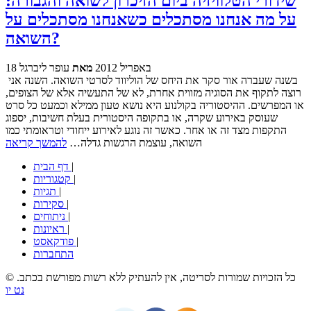
שידורי הטלוויזיה ביום הזיכרון לשואה והגבורה:
על מה אנחנו מסתכלים כשאנחנו מסתכלים על
השואה?
18 באפריל 2012
מאת
עופר ליברגל
בשנה שעברה אור סקר את היחס של הוליווד לסרטי השואה. השנה אני
רוצה לתקוף את הסוגיה מזווית אחרת, לא של התעשיה אלא של הצופים,
או המפרשים. ההיסטוריה בקולנוע היא נושא טעון ממילא וכמעט כל סרט
שעוסק באירוע שקרה, או בתקופה היסטורית בעלת חשיבות, יספוג
התקפות מצד זה או אחר. כאשר זה נוגע לאירוע ייחודי וטראומתי כמו
השואה, עוצמת הרגשות גדלה…
להמשך קריאה
|
דף הבית
|
קטגוריות
|
תגיות
|
סקירות
|
ניתוחים
|
ראיונות
|
פודקאסט
התחברות
© כל הזכויות שמורות לסריטה, אין להעתיק ללא רשות מפורשת בכתב.
נט יו