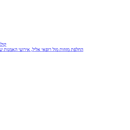
קולנ
נגנז בגנזך 20.08.2015: כנס D23, החלפת מזוזות מול רופאי אליל