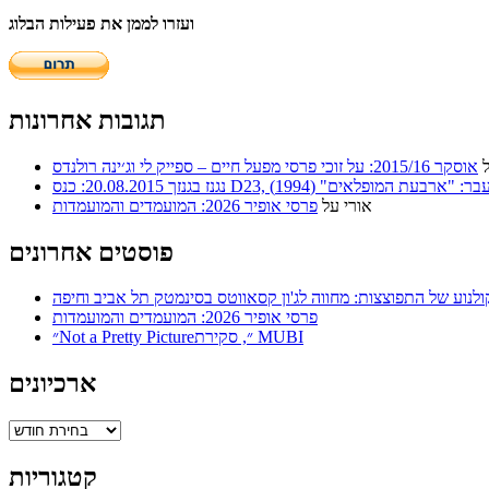
ועזרו לממן את פעילות הבלוג
תגובות אחרונות
אוסקר 2015/16: על זוכי פרסי מפעל חיים – ספייק לי וג׳ינה רולנדס
ר: "ארבעת המופלאים" (1994)
אורי
על
פרסי אופיר 2026: המועמדים והמועמדות
פוסטים אחרונים
ולנוע של התפוצצות: מחווה לג'ון קסאווטס בסינמטק תל אביב וחיפה
פרסי אופיר 2026: המועמדים והמועמדות
״Not a Pretty Picture״, סקירת MUBI
ארכיונים
ארכיונים
קטגוריות