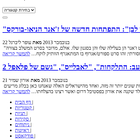
קטגוריות
 לבן": התפתחות חדשה של ז'אנר הניאו-בורקס
22 בנובמבר 2013
מאת
עופר ליברגל
"פנתר לבן", סרטו של דני רייספלד - שהוקרן בפסטיבל קולנוע דרום, בפסטיבל הקולנוע בירושלים ומציג בימים אלו בבתי הקולנוע - הוא ללא ספק סרט ז'אנר הן בעלילה שלו והן בסגנון שלו. אולם, מדובר בסרט המשלב בצורה
ומסורתי: זהו סרט ספורט/אגרוף בו המתאגרף הוותיק לוקח…
להמשך קריאה
21 בנובמבר 2013
מאת
אורון שמיר
שבוע נוסף של ארבעה סרטים חדשים בבתי הקולנוע, לפני המתקפה הכוללת של חג החנוכה. הפעם יש לנו בתפריט שלושה אמריקאים שלא יכולים להיות שונים יותר זה מזה, ואחד מהישראלים האלה שאנחנו כאן בבלוג מריעים
ספלד שקנה את אורון בפסטיבל דרום ואשר רצינו בהצלחתו…
להמשך קריאה
|
דף הבית
|
קטגוריות
|
תגיות
|
סקירות
|
ניתוחים
|
ראיונות
|
פודקאסט