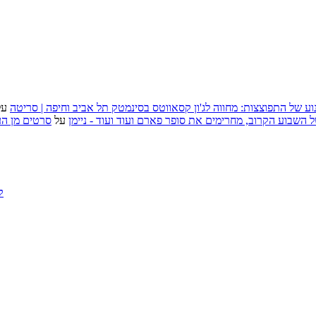
וע של התפוצצות: מחווה לג'ון קסאווטס בסינמטק תל אביב וחיפה | סריטה
על
, אירועי האמנות של השבוע הקרוב, מחרימים את סופר פארם ועוד ועוד - ניימן
על
סרטים מן העב
ק