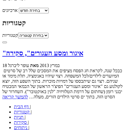
ארכיונים
קטגוריות
קטגוריות
"איגור ומסע העגורים", סקירה
18 במרץ 2013
מאת
עופר ליברגל
כבכל שנה, לקראת חג הפסח מציפים את המסכים שלל רב של סרטים
המיועדים לילדים/לכל המשפחה. רצוי שיהיו באנימציה, תלת מימד או
שניהם. רצוי גם שיתבססו על דמויות מוכרות. בתוך השפע הזה, יוצא
לקולנוע גם "איגור ומסע העגורים" הפיצ'ר הראשון של הבמאי המבטיח
יבגני רומן (שחתום על דרמת הטלוויזיה "לנין באוקטובר"). השחרור של
הסרט הזה, בתוך ים סרטי הילדים הזרים, מעלה…
להמשך קריאה
|
דף הבית
|
קטגוריות
|
תגיות
|
סקירות
|
ניתוחים