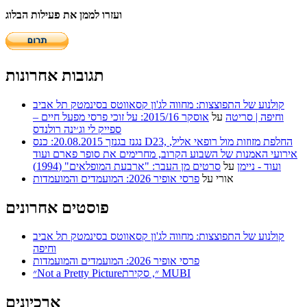
ועזרו לממן את פעילות הבלוג
תגובות אחרונות
קולנוע של התפוצצות: מחווה לג'ון קסאווטס בסינמטק תל אביב
וחיפה | סריטה
על
אוסקר 2015/16: על זוכי פרסי מפעל חיים –
ספייק לי וג׳ינה רולנדס
נגנז בגנזך 20.08.2015: כנס D23, החלפת מזוזות מול רופאי אליל,
אירועי האמנות של השבוע הקרוב, מחרימים את סופר פארם ועוד
ועוד - ניימן
על
סרטים מן העבר: "ארבעת המופלאים" (1994)
אורי
על
פרסי אופיר 2026: המועמדים והמועמדות
פוסטים אחרונים
קולנוע של התפוצצות: מחווה לג'ון קסאווטס בסינמטק תל אביב
וחיפה
פרסי אופיר 2026: המועמדים והמועמדות
״Not a Pretty Picture״, סקירת MUBI
ארכיונים