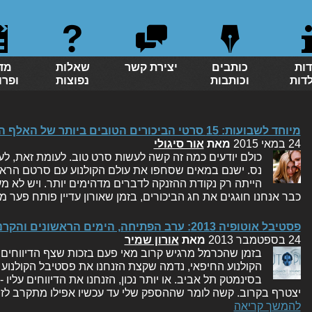
דות
כותבים
יצירת קשר
שאלות
מד
לדות
וכותבות
נפוצות
ופרו
מיוחד לשבועות: 15 סרטי הביכורים הטובים ביותר של האלף החדש
24 במאי 2015
מאת
אור סיגולי
כולם יודעים כמה זה קשה לעשות סרט טוב. לעומת זאת, ל
נס. ישנם במאים שסחפו את עולם הקולנוע עם סרטם הראשון
הייתה רק נקודת ההזנקה לדברים מדהימים יותר. ויש לא 
כבר אנחנו חוגגים את חג הביכורים, בזמן שאורון עדיין פותח פער
פסטיבל אוטופיה 2013: ערב הפתיחה, הימים הראשונים והקרנות סריטה הקרובות
24 בספטמבר 2013
מאת
אורון שמיר
בזמן שהכרמל מרגיש קרוב מאי פעם בזכות שצף הדיווחים
הקולנוע החיפאי, נדמה שקצת הזנחנו את פסטיבל הקולנוע 
בסינמטק תל אביב. או יותר נכון, הזנחנו את הדיווחים עליו -
יצטרף בקרוב. קשה לומר שההספק שלי עד עכשיו אפילו מתקרב לז
להמשך קריאה