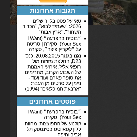
תגובות אחרונות
טאי
על
פסטיבל ירושלים
2026: "שעתיד לבוא", "הכדור
השחור", "ארץ אבות"
״בוסית בהפרעה״ (I Want
Your Sex), סקירה | סריטה
על
״ליקריץ פיצה״, סקירה
נגנז בגנזך 20.08.2015: כנס
D23, החלפת מזוזות מול
רופאי אליל, אירועי האמנות
של השבוע הקרוב, מחרימים
את סופר פארם ועוד ועוד -
ניימן
על
סרטים מן העבר:
"ארבעת המופלאים" (1994)
פוסטים אחרונים
״בוסית בהפרעה״ (I Want
Your Sex), סקירה
קולנוע של התפוצצות: מחווה
לג'ון קסאווטס בסינמטק תל
אביב וחיפה