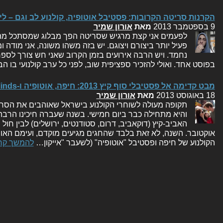
הקרנות סריטה הקרובות: פסטיבל אוטופיה, קולנוע לב וגם – ל
9 בספטמבר 2013
מאת
אורון שמיר
לפעמים אני קצת מרגיש שסריטה הפך מבלוג שמסתכל מהצד
פעיל יותר ביצורם ויצוגם. יש בזה משהו משונה, אני מודה ו
נחמד. ויש הרבה אירועים בזמן הקרוב שאני חש צורך לספר
בפוסט אחד. ואולי להזכיר ספציפית שוב, לפני כל ערב קולנועי בו 
מבט קדימה אל פסטיבלי סוף קיץ 2013: חיפה, אוטופיה ו-State of Minds
18 באוגוסט 2013
מאת
אורון שמיר
תקופה מעולה לשוחרי הקולנוע בישראל שאוהבים את הסרט
והיא מתחילה כבר ביום חמישי. בשנה שעברה חיכינו הרבה י
האביב-קיץ (דוקאביב, דרום, סטודנטים, ירושלים) לבין חול
אוקטובר. השנה, לא זאת בלבד שהחגים מגיעים מוקדם, ועימם הא
הקולנוע של חיפה ופסטיבל "אוטופיה" (לשעבר "אייקון…
להמשך קר