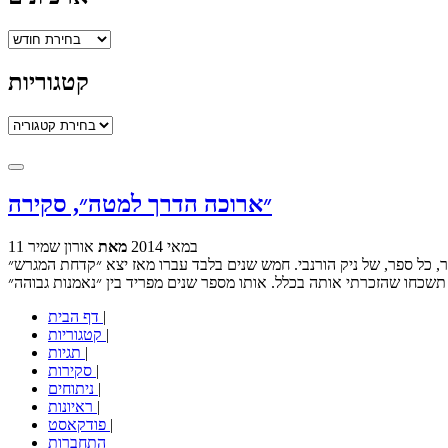
ארכיונים
קטגוריות
קטגוריות
״ארוכה הדרך למטה״, סקירה
11 במאי 2014
מאת
אורון שמיר
ם בלבד עברו מאז יצא ״קדחת המגרש״ (Fever Pitch) לאור ב-1992 ועד שנולדה הגרסה הקולנועית של ספר הספורט
|
דף הבית
|
קטגוריות
|
תגיות
|
סקירות
|
ניתוחים
|
ראיונות
|
פודקאסט
התחברות