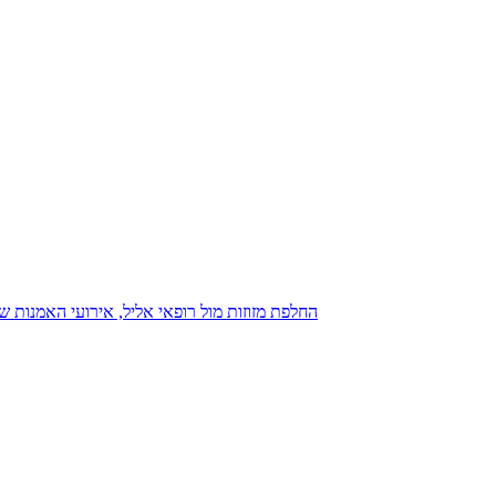
נגנז בגנזך 20.08.2015: כנס D23, החלפת מזוזות מול רופאי אליל