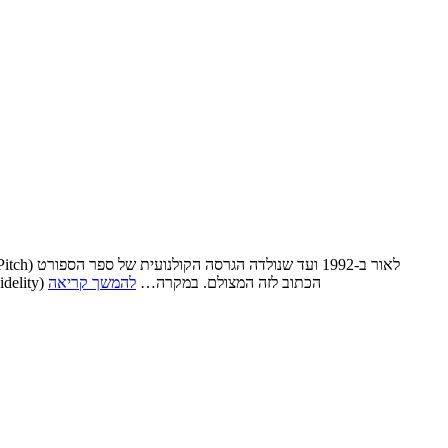
האהוד. מאוחר יותר גם הגיעה ורסיה אמריקאית שעדיף לשכוח, אז תשכחו שהזכרתי אותה בכלל. אותו מספר שנים מפריד בין ״נאמנות גבוהה״ (High Fidelity) הכתוב לזה המצולם. במקרה…
להמשך קריאה