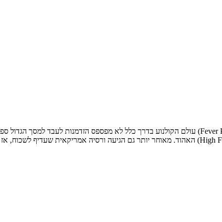
עולם הקולנוע בדרך כלל לא מפספס הזדמנות לעבד למסך הגדול ספר, כל ספר, של ניק הורנבי. חמש שני