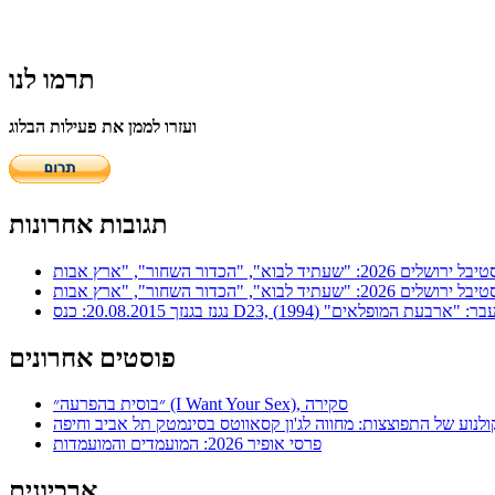
תרמו לנו
ועזרו לממן את פעילות הבלוג
תגובות אחרונות
ר: "ארבעת המופלאים" (1994)
פוסטים אחרונים
״בוסית בהפרעה״ (I Want Your Sex), סקירה
ולנוע של התפוצצות: מחווה לג'ון קסאווטס בסינמטק תל אביב וחיפה
פרסי אופיר 2026: המועמדים והמועמדות
ארכיונים