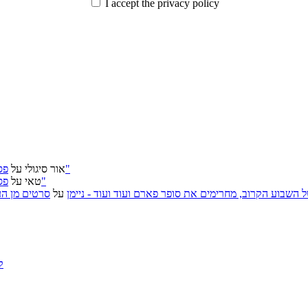
I accept the privacy policy
פסטיבל ירושלים 2026: "שעתיד לבוא", "הכדור השחור", "ארץ אבות"
אור סיגולי
על
פסטיבל ירושלים 2026: "שעתיד לבוא", "הכדור השחור", "ארץ אבות"
טאי
על
, אירועי האמנות של השבוע הקרוב, מחרימים את סופר פארם ועוד ועוד - ניימן
על
סרטים מן העב
ק