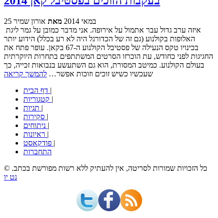
בעקבות הזוכים בפסטיבל קאן 2014
25 במאי 2014
מאת
אורון שמיר
איזה ערב גדול עבר אתמול על אירופה. אני מדבר כמובן על גמר ליגת
האלופות בקולנוע (גם זה של הכדורגל היה לא רע בכלל) הידוע יותר
בכינויו טקס הנעילה של פסטיבל הקולנוע ה-67 בקאן. עופר פתח את
החגיגות לפני כחודש, עת הוכרזו הסרטים המשתתפים בתחרות היוקרתית
בעולם הקולנוע. כמיטב המסורת, הוא גם השתעשע בנבואות זכייה, כך
שעכשיו כשיש זוכים וזוכות אפשר…
להמשך קריאה
|
דף הבית
|
קטגוריות
|
תגיות
|
סקירות
|
ניתוחים
|
ראיונות
|
פודקאסט
התחברות
© כל הזכויות שמורות לסריטה, אין להעתיק ללא רשות מפורשת בכתב.
נט יו