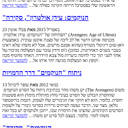
שראיתי בפסטיבל ונציה 2016, נוסף לכך גם גורם העייפות: ההקרנה
הראשונה שלי בפסטיבל הייתה הקרנה כפולה של…
להמשך קריאה
"הנוקמים: עידן אולטרון", סקירה
23 באפריל 2015
מאת
פבלו אוטין
הפתיחה של "הנוקמים: עידן אולטרון" (Avengers: Age of Ultron)
מכניסה אותנו הישר אל לב ליבה של סצנת אקשן ענקית. באמצעות
וואן-שוט דיגיטלי מטורף (שהוא אמנם מרשים, אבל לא משהו שלא ראינו
בעבר בשנים האחרונות, כמובן) ג'וס ווידון עובר עם המצלמה מגיבור-על
אחד לשני תוך כדי לחימה ביערות מול צבא היידרה. האחד מחטיף מכה
וקופץ ואז המצלמה מגיעה יחד איתו אל…
להמשך קריאה
ניתוח "הנוקמים" דרך הדמויות
13 במאי 2012
מאת
עופר ליברגל
יש משהו מוזר בכתיבת ניתוח על הסרט הנוקמים (The Avengers) משום
שהחסרון הבולט של הסרט בעיניי (חוץ מהתלת מימד) הוא פשטנות
יחסית. כלומר, הוא לא חוקר את הגיבורים שלו לעומק, דוגמת כריסטופר
נולאן. מצד שני, הדבר נעשה לעיתים נדירות בסרטי גיבורי על ולעומת
הסרטים הקודמים, שהציגו את הדמוית שבו, ייתכן ולנוקמים יש בכל זאת
משהו לומר. כלומר, בעצם לכל סרט יש משהו…
להמשך קריאה
"הנוקמים", סקירה