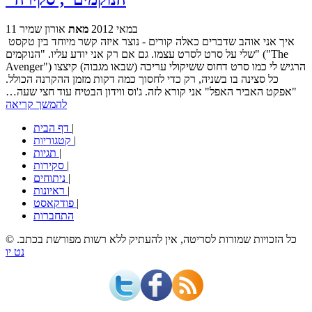
11 במאי 2012
מאת
אורון שמיר
איך אני אוהב שדברים כאלה קורים - נוצר איזה קשר מיוחד בין טקסט
שלי על סרט לסרט עצמו. גם אם רק אני יודע עליו. "הנוקמים" ("The
Avenger") הרגיש לי כמו סרט דחוס ששיקולי עריכה (שבאו מגבוה) קיצצו
כל סצינה בו בשניה, רק כדי לחסוך כמה דקות מזמן ההקרנה הכולל.
"אפקט האביר האפל" אני קורא לזה. ג'וס ווידון הבטיח עוד חצי שעה…
להמשך קריאה
|
דף הבית
|
קטגוריות
|
תגיות
|
סקירות
|
ניתוחים
|
ראיונות
|
פודקאסט
התחברות
© כל הזכויות שמורות לסריטה, אין להעתיק ללא רשות מפורשת בכתב.
נט יו