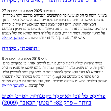
״רצח כתוב היטב: התעורר, איש מת״, סקירה
27 בנובמבר 2025
מאת
עופר ליברגל
בימינו, דומה כי הקולנוע שזוכה לתקציבים הגבוהים מורכב יותר מסדרות
סרטים מאשר סרטים עם סיפורים מקוריים ומגע אישי של במאי. בתוך
המציאות הזאת, ריאן ג'ונסון מצא נישה שמאפשרת שילוב: סדרת
הסרטים שממשיכה את "רצח כתוב היטב" - סרטים שהם זיכיון המבוסס
על סרטי המשך, דמות חוזרת, ומבנה עלילתי דומה שהיא סוג של צעצוע
אישי שלו, עם הקול הייחודי שלו כיוצר,…
להמשך קריאה
״תופסת״, סקירה
8 ביולי 2018
מאת
עופר ליברגל
בניית ציפיות יכולה להפיל סרט, אך גם לרומם אותו. כי במקרים בהם
רעיון של סרט נשמע מופרך ומגוחך במיוחד, ברגע שהסרט עצמו מתגלה
כ"דווקא לא רע" הוא הופך למהנה יותר או למסקרן יותר להמליץ עליו.
דבר זה בולט במקרה של ״תופסת״ (Tag) סרט אשר אכן מבוסס על
משחק הילדים הפשוט שכולם מכירים. טוב, הוא מבוסס על מקרה אמיתי
של קבוצת…
להמשך קריאה
פרויקט כל זוכי האוסקר בקטגורית הסרט הטוב
ביותר – פרק 82: "מטען הכאב" (2009)