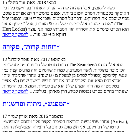
15 במאי 2018
מאת
אור סיגולי
קשה להאמין, אבל הנה זה קרה – הפרק האחרון בפרויקט כל זוכי
האוסקר בקטגורית הסרט הטוב ביותר. אמנם בהמשך היום אפרסם פוסט
נוסף שיסכם את הפרויקט, ידבר על הסרטים שזכו אחרי 2009 וכמובן יכיל
את המצעד האולטימטיבי של כל 90 הזוכים, אבל "מטען הכאב" (The
Hurt Locker) הוא הסרט שיסיים את הסדרה הזו. הסברתי למה אני עוצר
דווקא ב-2009 עוד…
להמשך קריאה
״רוחות קרות״, סקירה
12 באוגוסט 2017
מאת
עופר ליברגל
סיום סרטו של ג'ון פורד ״המחפשים״ (The Searchers) הוא אולי הרגע
הכי מוכר בתולדות ז'אנר המערבון, למרות שהסיום הזה מרגיש קצת כמו
אנטי-קליימקס (ספוילר לסרט בן למעלה מ-60 שנה): אחרי שהגיבור איתן
אדוארדס מצא את הילדה/נערה אחריה חיפש במשך שנים (לא אציין
בטקסט זה מה היה המניע שלו) הוא שב לעיירת המוצא. כל הדמויות
שנותרו בחיים בסרט נכנסות לבית, חוץ מאיתן, בגילומו…
להמשך קריאה
״המפגש״, ניתוח ופרשנות
17 בדצמבר 2016
מאת
אורון שמיר
אחרי שתי צפיות וקריאת הסיפור הקצר עליו מבוסס ״המפגש״ (Arrival),
סרטו של דני וילנב, אני חש מוכן לכתוב על היצירה המטלטלת הזאת