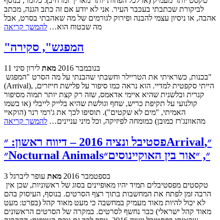
טקסט יותר מעמיק (או לכל הפחות יותר מאריך ומרחיב). כלומר, בנוסף
לביקורת שכתבתי בעכבר העיר. אני לא יודע אם זה כתב הגנה, מכתב
אהבה, או ניסיון עצמי להבנה ופירוק לגורמים של מה שאהבתי בסרט, אבל
מה שבטוח הוא…
להמשך קריאה
"המפגש", סקירה
11 בנובמבר 2016
מאת
לירון סיני
בכנות, כשראיתי את הטריילר וחשבתי שהבנתי על מה הסרט "המפגש"
(Arrival), הייתי סקפטית למדיי. הוא נראה כמו סיפור על פלישת חייזרים,
קנרית ובלשנית שהיא איימי אדאמס, שזה רק קצת יותר תמוה מסיפור
קולנועי על תקיפת כריש, שחף וגולשת שהיא בלייק לייבלי (או בשמו
האמיתי, "מים לא שקטים"). תוסיפו לכך את ג'רמי רנר (הוקאיי
מהאוונג'רז כמובן) כמומחה לפיזיקה, וכל מיני עניינים…
להמשך קריאה
פסטיבל ונציה 2016 – דיווח ראשון: ״Arrival״,
״Nocturnal Animals״, ״אור בין האוקיינוסים״
3 בספטמבר 2016
מאת
עופר ליברגל
טקסטים מפסטיבלים תמיד יהיו מאופיינים בסוג של ראשוניות, שכן אין
הרבה זמן לפתח את המחשבות בתוך רצף הסרטים. בנוסף, העיסוק בהם
לא יכול להיות מאוד מעמיק במחשבה כי מעט מאוד קהל (בפרט: מעט
מאוד קהל ישראלי) כבר נחשף לסרטים. במקרה של הסרטים הראשונים