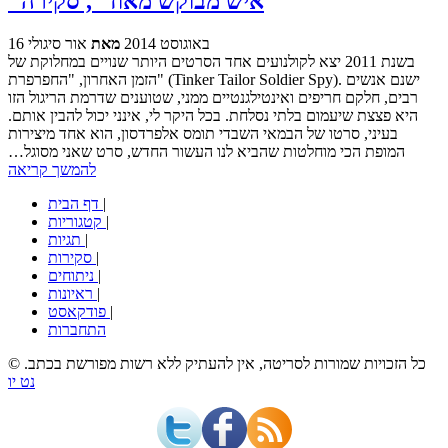
"איש מבוקש מאוד", סקירה
16 באוגוסט 2014
מאת
אור סיגולי
בשנת 2011 יצא לקולנועים אחד הסרטים היותר שנויים במחלוקת של
הזמן האחרון, "החפרפרת" (Tinker Tailor Soldier Spy). ישנם אנשים
רבים, חלקם חריפים ואינטילגנטיים ממני, שטוענים שדרמת הריגול הזו
היא פצצת שיעמום בלתי נסלחת. בכל היקר לי, אינני יכול להבין אותם.
בעיני, סרטו של הבמאי השבדי תומס אלפרדסון, הוא אחד מיצירות
המופת הכי מוחלטות שהביא לנו העשור החדש, סרט שאני מסוגל…
להמשך קריאה
|
דף הבית
|
קטגוריות
|
תגיות
|
סקירות
|
ניתוחים
|
ראיונות
|
פודקאסט
התחברות
© כל הזכויות שמורות לסריטה, אין להעתיק ללא רשות מפורשת בכתב.
נט יו