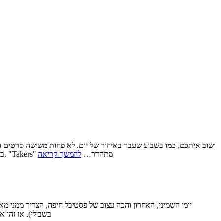
ושוב איתכם, כמו בשבוע שעבר באיחור של יום. לא פחות משישה סרטים ח
בשנית את כישרון הבימוי שלו בסרט "גנב עירוני", על חבורת שודדי בנק בבוסטון שאחד מחבריה מפתח מצפון ומתאהב במנהלת בנק שנלקחה כבת ערובה. "Takers" מתהדר…
להמשך קריאה
בשבילי). אז זהו 