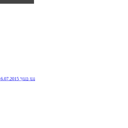
נגנז בגנזך 16.07.2015: פלוטו, אספנית ספרי אוכל, האביב הכורדי, בית ספר לשותים מתחילים ועוד ועוד - ניימן