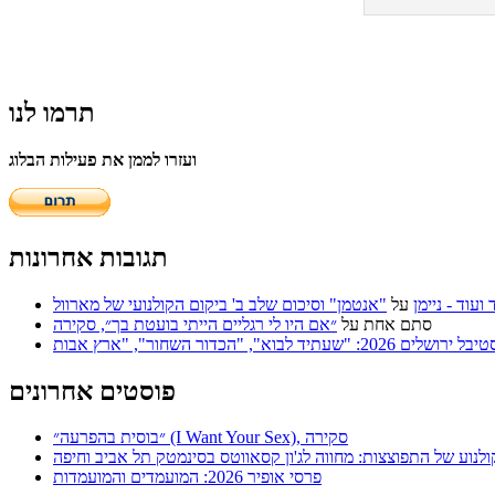
תרמו לנו
ועזרו לממן את פעילות הבלוג
תגובות אחרונות
על
"אנטמן" וסיכום שלב ב' ביקום הקולנועי של מארוול
סתם אחת
על
״אם היו לי רגליים הייתי בועטת בך״, סקירה
פוסטים אחרונים
״בוסית בהפרעה״ (I Want Your Sex), סקירה
ולנוע של התפוצצות: מחווה לג'ון קסאווטס בסינמטק תל אביב וחיפה
פרסי אופיר 2026: המועמדים והמועמדות