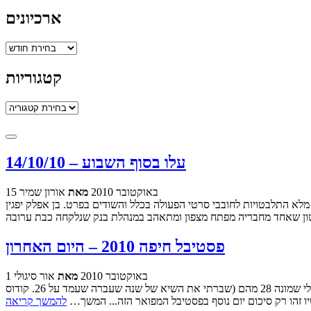
ארכיונים
ארכיונים
קטגוריות
קטגוריות
עלו בסוף השבוע – 14/10/10
15 באוקטובר 2010
מאת
אורון שמיר
א התלבטויות לחובבי סרטי הפעולה בכלל והשודים בפרט. בן אפלק יפגין
פסטיבל חיפה 2010 – היום האחרון
1 באוקטובר 2010
מאת
אור סיגולי
יומו השמיני, האחרון והכה עצוב של פסטיבל חיפה, הצריך ממני מאמץ אחד אחרון. עד סוף היום הוספתי עוד חמישה סרטים לרשימת הצפייה שלי שמונה 28 מהם (שברתי את השיא של שנה שעברה שעמד על 26. קודוס
יו זהו רק סיכום יום נוסף בפסטיבל המפואר הזה... המשך…
להמשך קריאה