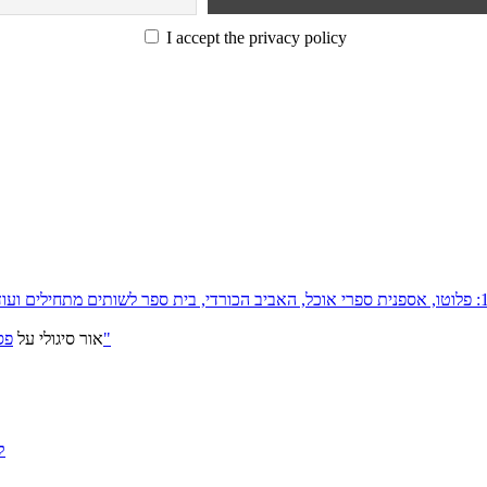
I accept the privacy policy
פסטיבל ירושלים 2026: "שעתיד לבוא", "הכדור השחור", "ארץ אבות"
אור סיגולי
על
ק