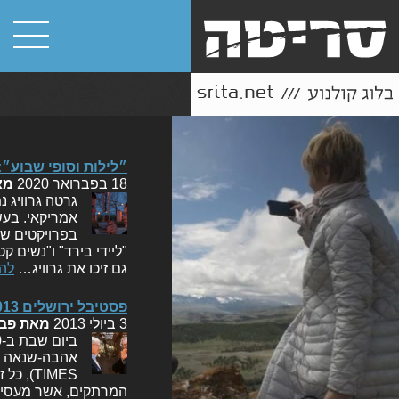
״לילות וסופי שבוע״:
18 בפברואר 2020
מא
גרטה גרוויג 
אמריקאי. בעש
בפרויקטים של
"ליידי בירד" ו"נשים 
גם זיכו את גרוויג…
לה
פסטיבל ירושלים 2013: רגעים מופלאים ביחסים בין מבקרים ובמאים
3 ביולי 2013
מאת
פבל
TIMES)
המרתקים, אשר מעסיקים