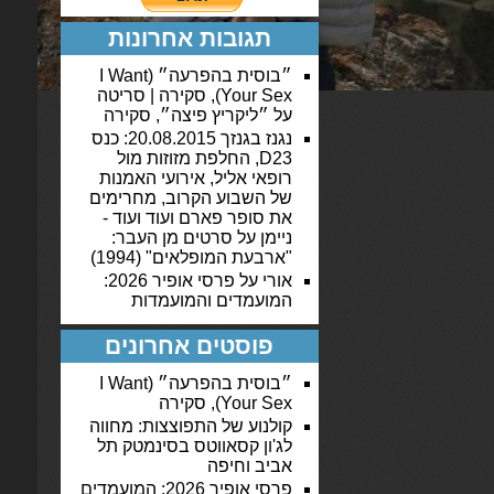
תגובות אחרונות
״בוסית בהפרעה״ (I Want
Your Sex), סקירה | סריטה
על
״ליקריץ פיצה״, סקירה
נגנז בגנזך 20.08.2015: כנס
D23, החלפת מזוזות מול
רופאי אליל, אירועי האמנות
של השבוע הקרוב, מחרימים
את סופר פארם ועוד ועוד -
ניימן
על
סרטים מן העבר:
"ארבעת המופלאים" (1994)
אורי
על
פרסי אופיר 2026:
המועמדים והמועמדות
פוסטים אחרונים
״בוסית בהפרעה״ (I Want
Your Sex), סקירה
קולנוע של התפוצצות: מחווה
לג'ון קסאווטס בסינמטק תל
אביב וחיפה
פרסי אופיר 2026: המועמדים