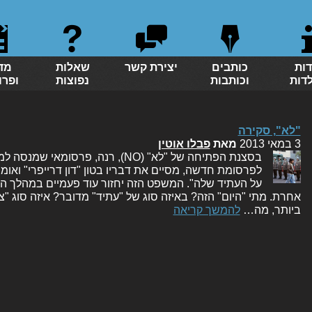
דות
כותבים
יצירת קשר
שאלות
מד
לדות
וכותבות
נפוצות
ופרו
"לא", סקירה
3 במאי 2013
מאת
פבלו אוטין
בסצנת הפתיחה של "לא" (NO), רנה, פרסומ
לפרסומת חדשה, מסיים את דבריו בטון "דון דרייפרי" ואומ
על העתיד שלה". המשפט הזה יחזור עוד פעמיים במהלך ה
אחרת. מתי "היום" הזה? באיזה סוג של "עתיד" מדובר? איזה סוג "
ביותר, מה…
להמשך קריאה