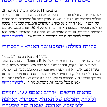
סיכום 2014: הסרטים הגרועים של השנה
28 בדצמבר 2014
מאת
מערכת סריטה
בשבוע שעבר התחלנו עם סיכום השנה פה בבלוג. אור דירג את הרגעים
הבלתי נשכחים של הקולנוע השנה, אורון כתב על המנצחים והמפסידים
של השנה, ועופר הרחיב על כמה מהטרנדים והמגמות שבלטו לו בשנה
החולפת. ועכשיו, בשבוע האחרון בהחלט של 2014, אנחנו ממשיכים עם
הסרטים הגרועים, הטובים ואנשי השנה. נתחיל עם הראשון. האמת היא
שיכול להיות שאת רוב הסרטים הגרועים של…
להמשך קריאה
סקירה כפולה: ״המסע של האנה״ + ״בסתר״
13 ביוני 2014
מאת
עופר ליברגל
המסע של האנה Hannas Reise האנה הגרמניה הינה בוגרת טרייה של
לימודי מנהל עסקים, והחבר שלה הוא כבר איש עסקים מצליח. אבל
בשיחה עם אישה אחרת לפני ראיון עבודה, היא מבינה כי קשה להשיג
משרה, לפחות בלי קורות חיים שמראות גם התנהגות אכפתית יותר. אז
במהלך הראיון הוא מספרת כי היא בקרוב עתידה לצאת להתנדבות עם
אנשים בעלי מוגבלויות בישראל, מתוך…
להמשך קריאה
סרטים חדשים: ״רחוב ג'אמפ 22״, ״יומיים
ולילה״, ״המסע של האנה״, ״בסתר״, ״אהבה
ולימונים״, ״אהבה, שנאה ומה שבינהן״