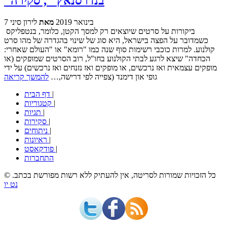
"בנדרסנאץ'", סקירה
7 בינואר 2019
מאת
לירון סיני
ביקורות על סרטים שיוצאים רק למסך הקטן, כלומר, בנטפליקס
כשמדובר על הפצה בישראל, היא סוג של שינוי בהגדרה של מהו סרט
קולנוע. למרות כוכבי רשימות סוף שנה כמו "רומא" או "העולם שאחרי:
הכחדה" שיצא לרגע לבתי הקולנוע בחו"ל, רוב הסרטים שמופקים (או
מופקים עצמאית ואז נרכשים, או מופקים ואז נזנחים ואז נרכשים) על ידי
גופי און דימנד (צפייה לפי דרישה,…
להמשך קריאה
|
דף הבית
|
קטגוריות
|
תגיות
|
סקירות
|
ניתוחים
|
ראיונות
|
פודקאסט
התחברות
© כל הזכויות שמורות לסריטה, אין להעתיק ללא רשות מפורשת בכתב.
נט יו