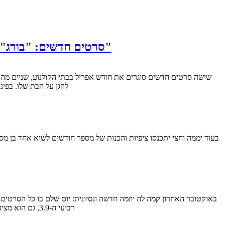
סרטים חדשים: "בורג", "סרט עם קתרין דנב", "מרדף לילי", "הזדמנות נוספת", "הון אנושי", "פול בלארט נשאר בווגאס"
להגן על הבת שלו. בפינ
רביעי ה-3.9, גם הוא מציע סרטים בעלות של עשרה ש"ח לכרטיס, אבל הפעם מדובר ביוזמה מבורכת ואף יותר מכך: הסרטים המוצעים לנו במחיר מוזל במיוחד…