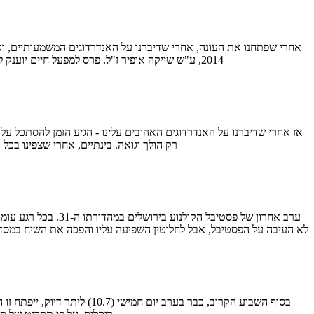
2014, ע"ש שייקה אופיר ז"ל. פרס למפעל חיים יוענק לשחקן, במאי, מפיק, תסריטאי ואושיית הקאלט של הקולנוע הישראלי - לא אחר מאשר יהודה ברקן. הרבה הפתעות היו השנה. בראש…
רק הולך וגואה. בינתיים, אחרי שצפינו בכ
לא העיבה על הפסטיבל, אבל לחלוטין השפיעה עליו והפכה את השיח במסדר