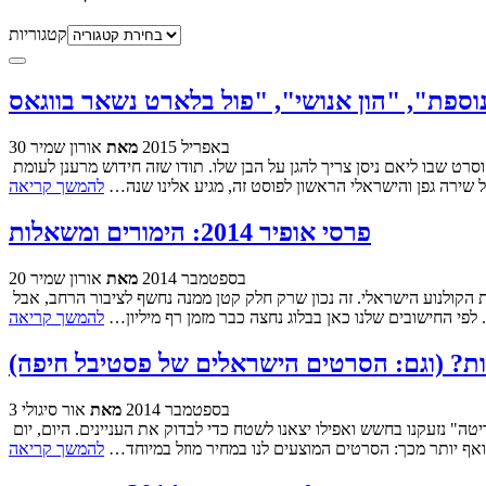
קטגוריות
30 באפריל 2015
מאת
אורון שמיר
שישה סרטים חדשים סוגרים את חודש אפריל בבתי הקולנוע, שניים מהם אפילו ישראליים. האחרים הם דרמות מדנמרק ואיטליה, קומדיה מארה״ב, וסרט שבו ליאם ניסן צריך להגן על הבן שלו. תודו שזה חידוש מרענן לעומת
של שירה גפן והישראלי הראשון לפוסט זה, מגיע אלינו שנה…
להמשך קריאה
פרסי אופיר 2014: הימורים ומשאלות
20 בספטמבר 2014
מאת
אורון שמיר
בעוד יממה וחצי יתכנסו ציפיות והכנות של מספר חודשים לשיא אחד בן מספר שעות - טקס פרסי אופיר ה-25, אשר יסכם שנה מופלאה במיוחד בתולדות הקולנוע הישראלי. זה נכון שרק חלק קטן ממנה נחשף לציבור הרחב, אבל
לפי החישובים שלנו כאן בבלוג נחצה כבר מזמן רף מיליון…
להמשך קריאה
3 בספטמבר 2014
מאת
אור סיגולי
באוקטובר האחרון קמה לה יוזמה חדשה ונסיונית: יום שלם בו כל הסרטים בבתי הקולנוע יעלו 10 שקלים חדשים בלבד. למשמע הרעיון, אנחנו פה ב"סריטה" נזעקנו בחשש ואפילו יצאנו לשטח כדי לבדוק את העניינים. היום, יום
להמשך קריאה