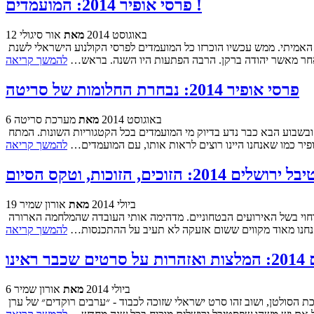
פרסי אופיר 2014: המועמדים !
12 באוגוסט 2014
מאת
אור סיגולי
אחרי שפתחנו את העונה, אחרי שדיברנו על האנדרדוגים המשמעותיים, ואחרי שהרכבנו לעצמינו את פרסי האופיר הפרטיים שלנו - הגיע הזמן למשחק האמיתי. ממש עכשיו הוכרזו כל המועמדים לפרסי הקולנוע הישראלי לשנת
להמשך קריאה
פרסי אופיר 2014: נבחרת החלומות של סריטה
6 באוגוסט 2014
מאת
מערכת סריטה
אז אחרי שדיברנו על האנדרדוגים האהובים עלינו - הגיע הזמן להסתכל על התמונה הגדולה... הערב נסגר שלב ההצבעה הראשון של פרסי אופיר 2014, ובשבוע הבא כבר נדע בדיוק מי המועמדים בכל הקטגוריות השונות. המתח
פיר כמו שאנחנו היינו רוצים לראות אותו, עם המועמדים…
להמשך קריאה
שלים 2014: הזוכים, הזוכות, וטקס הסיום
19 ביולי 2014
מאת
אורון שמיר
ערב אחרון של פסטיבל הקולנוע בירושלים במהדורתו ה-31. בכל רגע עומד להתחיל טקס הסיום וחלוקת הפרסים, יומיים בלבד לאחר טקס הפתיחה הדחוי בשל האירועים הבטחוניים. מדהימה אותי העובדה שהמלחמה הארורה
 אנחנו מאוד מקווים ששום אזעקה לא תעיב על ההתכנסות…
להמשך קריאה
אינו
6 ביולי 2014
מאת
אורון שמיר
בסוף השבוע הקרוב, כבר בערב יום חמישי (10.7) ליתר דיוק, ייפתח זו הפעם ה-31 פסטיבל הקולנוע של ירושלים. זה יקרה בהקרנה המסורתית בבריכת הסולטן, ושוב זהו סרט ישראלי שזוכה לכבוד - ״ערבים רוקדים״ של ערן