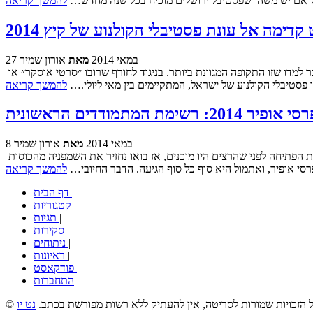
בל אם יש משהו שפסטיבל ירושלים מוכיח בכל שנה מחדש…
להמשך קריאה
קדימה אל עונת פסטיבלי הקולנוע של קיץ 2014
27 במאי 2014
מאת
אורון שמיר
הקיץ נחשב בדרך כלל לתקופה חד-גונית מבחינת היצע קולנועי, אבל מי שמתעניינת או מתעניין, וגם הקוראים והקוראות הוותיקים יותר של הבלוג, כבר למדו שזו התקופה המגוונת ביותר. בניגוד לחורף שרובו ״סרטי אוסקר״ או
 פסטיבלי הקולנוע של ישראל, המתקיימים בין מאי ליולי.…
להמשך קריאה
 אופיר 2014: רשימת המתמודדים הראשונית
8 במאי 2014
מאת
אורון שמיר
ראשית, התנצלות כללית, בפני האקדמיה והקוראים והקוראות של הבלוג כאחד, על הפרסום המוקדם מדי של הפוסט הזה. עקב אי הבנה נורתה יריית הפתיחה לפני שהרצים היו מוכנים, אז בואו נחזיר את השמפניה מהכוסות
סי אופיר, ואתמול היא סוף כל סוף הגיעה. הדבר החיובי…
להמשך קריאה
|
דף הבית
|
קטגוריות
|
תגיות
|
סקירות
|
ניתוחים
|
ראיונות
|
פודקאסט
התחברות
כל הזכויות שמורות לסריטה, אין להעתיק ללא רשות מפורשת בכתב.
נט יו