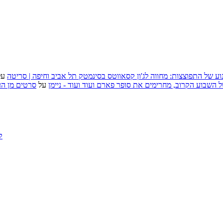
וע של התפוצצות: מחווה לג'ון קסאווטס בסינמטק תל אביב וחיפה | סריטה
על
, אירועי האמנות של השבוע הקרוב, מחרימים את סופר פארם ועוד ועוד - ניימן
על
סרטים מן העב
ק