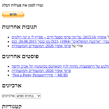
ועזרו לממן את פעילות הבלוג
תגובות אחרונות
אוסקר 2015/16: על זוכי פרסי מפעל חיים – ספייק לי וג׳ינה רולנדס
ר: "ארבעת המופלאים" (1994)
אורי
על
פרסי אופיר 2026: המועמדים והמועמדות
פוסטים אחרונים
ולנוע של התפוצצות: מחווה לג'ון קסאווטס בסינמטק תל אביב וחיפה
פרסי אופיר 2026: המועמדים והמועמדות
״Not a Pretty Picture״, סקירת MUBI
ארכיונים
ארכיונים
קטגוריות