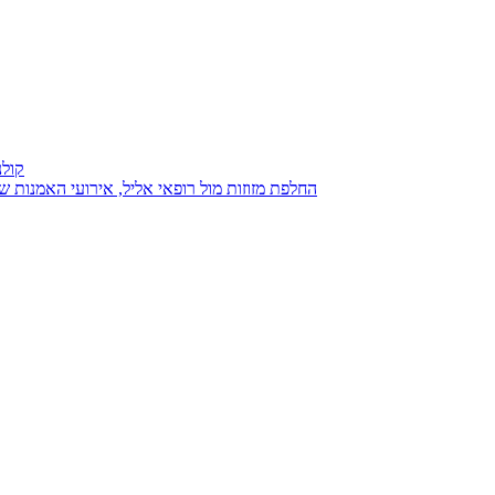
קולנ
נגנז בגנזך 20.08.2015: כנס D23, החלפת מזוזות מול רופאי אליל