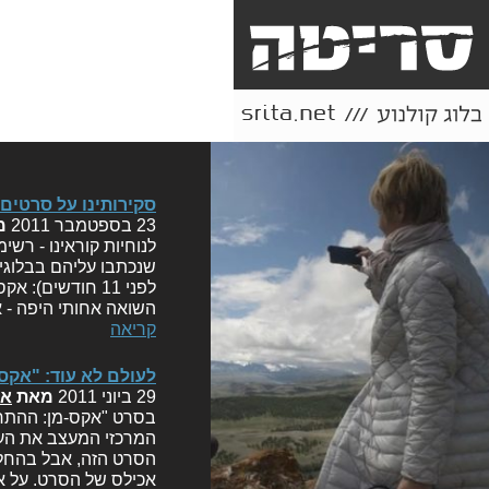
סקירותינו על סרטים
23 בספטמבר 2011
מ
לנוחיות קוראינו - רש
שנכתבו עליהם בבלוגינ
לפני 11 חודשים
השואה אחותי היפה - 
קריאה
לעולם לא עוד: "אקס
29 ביוני 2011
מאת
אי
בסרט "אקס-מן: ההתחל
המרכזי המעצב את העל
הסרט הזה, אבל בהחלט
אכילס של הסרט. על א