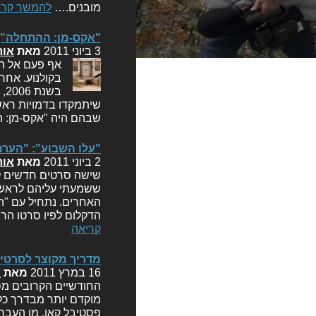
מובנים.…
להמשך קרי
"אקס-מן: ההתחלה",
3 ביוני 2011
מאת
אור
אף פעם אל תאמ
בש
שיתמקדו בדמויות ראשי
שבהם היה "אקס-מן: ה
"עלו השבוע": "הערת
2 ביוני 2011
מאת
אור
שישה סרטים חדשים לת
ששמעתי עליהם לראשונ
האחרים. נתחיל עם "ה
הדקלום לפיו סרטו הרב
קריאה
מדריך מקוצר לסרטי 
16 במרץ 2011
מאת
א
החודשיים הקרובים מס
מוקדם יותר מבדרך כל
פסטיבל קאן. מן העבר 