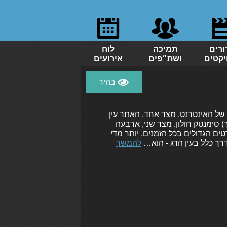
ורים
תמיכה
לוח
יקטים
ושת״פים
אירועים
 של האינטרנט. מצד אחד, האתר עין
 (ובתוך) סימנטק חולון. מצד שני, ארבעה
'אן לוק גודאר נכנסו לאחרונה לרשימת 50 הסרטים הגדולים בכל הזמנים, יותר מדי
רך כלל בעין הדג - הוא…
להמשך