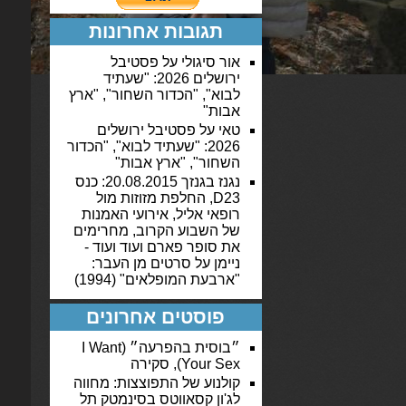
תגובות אחרונות
אור סיגולי
על
פסטיבל
ירושלים 2026: "שעתיד
לבוא", "הכדור השחור", "ארץ
אבות"
טאי
על
פסטיבל ירושלים
2026: "שעתיד לבוא", "הכדור
השחור", "ארץ אבות"
נגנז בגנזך 20.08.2015: כנס
D23, החלפת מזוזות מול
רופאי אליל, אירועי האמנות
של השבוע הקרוב, מחרימים
את סופר פארם ועוד ועוד -
ניימן
על
סרטים מן העבר:
"ארבעת המופלאים" (1994)
פוסטים אחרונים
״בוסית בהפרעה״ (I Want
Your Sex), סקירה
קולנוע של התפוצצות: מחווה
לג'ון קסאווטס בסינמטק תל