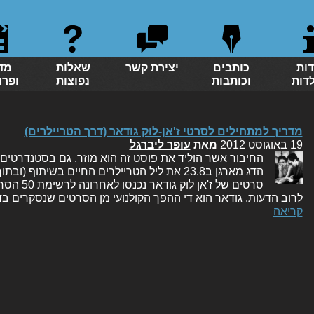
דות
כותבים
יצירת קשר
שאלות
מד
לדות
וכותבות
נפוצות
ופרו
מדריך למתחילים לסרטי ז'אן-לוק גודאר (דרך הטריילרים)
19 באוגוסט 2012
מאת
עופר ליברגל
החיבור אשר הוליד את פוסט זה הוא מוזר, גם בסטנדרטים
הדג מארגן ב23.8 את ליל הטריילרים החיים בשיתוף
סרטים של ז
לרוב הדעות. גודאר הוא די ההפך הקולנועי מן הסרטים שנסקרים בד
קריאה