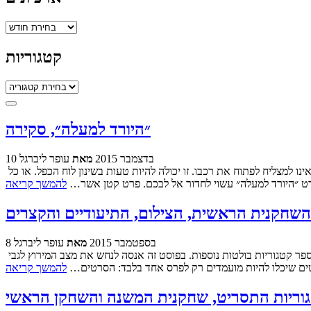
ארכיונים
קטגוריות
קטגוריות
״היורד למעלה״, סקירה
10 בדצמבר 2015
מאת
עופר ליברגל
זה יכול להיות בלון הליום הנשמט ועף לשמיים, או קשיש המרים את זרועו לאט. זה יכול להיות עורך-דין המציע דבר מאפה לעובר אורח, או אדם אשר אינו למצליח לפתוח את רכבו. זו יכולה להיות טעות בשינון לוח הכפל. או כל
ט ״היורד למעלה״ עשוי לחדור אל לבכם. פרט קטן אשר…
להמשך קריאה
8 בספטמבר 2015
מאת
עופר ליברגל
בימים אלו נערך סיבוב ההצבעה השני והסופי לפרסי אופיר ואחרי שאור ואורון התחילו את הסקירה לחלק מן הקטגוריות, ואני משלים את התמונה עם מספר קטגוריות בולטות נוספות. בפוסט זה אנסה לנחש את מצב המירוץ לגבי
טים שיכלו להיות מועמדים רק לפרס אחד בלבד: הסרטים…
להמשך קריאה