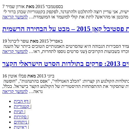
7 בספטמבר 2015
מאת
אורון שמיר
כבר יממה שמסוף ההצבעה לפרסי אופיר 2015 פתוח, ויש כאלה שכבר סיימו את חובותם או חובתן הרבה לפני שייסגר בלילה של יום רביעי הקרוב. אישית, אני עדיין רוצה להתלבט ולהתנדנד, לפקפק בקטגוריות שבהן ברור לי
ביע מהבטן או מהראש? לתת את קולי למועמד או המועמדת…
להמשך קריאה
קאן 2015 – מבט על הבחירה הרשמית
19 באפריל 2015
מאת
עופר ליברגל
פסטיבל קאן סופג לא מעט התקפות על השמרנות המסוימת שלו בכל רגע נתון, אבל הוא עדיין נותר הפסטיבל הגדול והמשפיע ביותר בעולם, כאשר תמיד הסבירות הגבוהה היא שהסרטים האמנותיים הטובים ביותר של השנה
וכרזו בשבועות הקרובים (שני סרטים נוספו לתחרות, ראו…
להמשך קריאה
לי הקצר
16 ביוני 2013
מאת
פבלו אוטין
הקולנוע נולד קצר. מלומייר, סקלדנובסקי, מלייס, פורטר וגריפית ועד קיטון וצ'פלין, כולם חקרו את הפורמט הקצר ויצרו בתוכו. חלק מהיצירות הגדולות בתולדות הקולנוע הן קצרות: "הכלב האנדלוזי", "אפס בהתנהגות", "חופשה
נות שתסקור את ההתפתחות ההיסטורית של הקולנוע הקצר בישראל. בכלל,
נראה…
להמשך קריאה
|
דף הבית
|
קטגוריות
|
תגיות
|
סקירות
|
ניתוחים
|
ראיונות