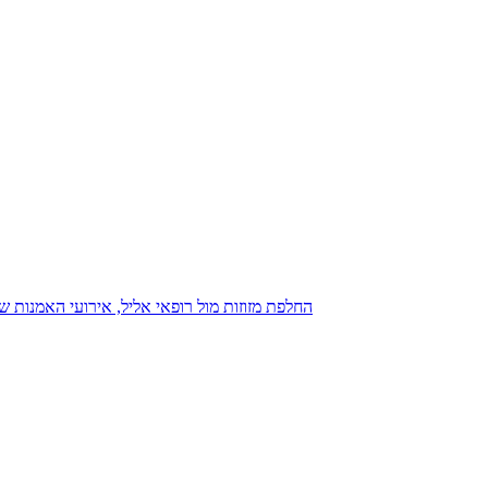
נגנז בגנזך 20.08.2015: כנס D23, החלפת מזוזות מול רופאי אליל