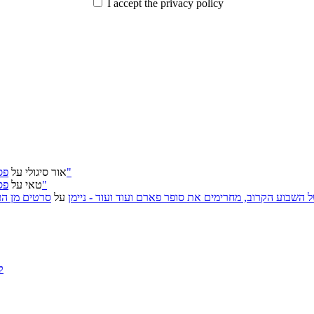
I accept the privacy policy
פסטיבל ירושלים 2026: "שעתיד לבוא", "הכדור השחור", "ארץ אבות"
אור סיגולי
על
פסטיבל ירושלים 2026: "שעתיד לבוא", "הכדור השחור", "ארץ אבות"
טאי
על
, אירועי האמנות של השבוע הקרוב, מחרימים את סופר פארם ועוד ועוד - ניימן
על
סרטים מן העב
ק