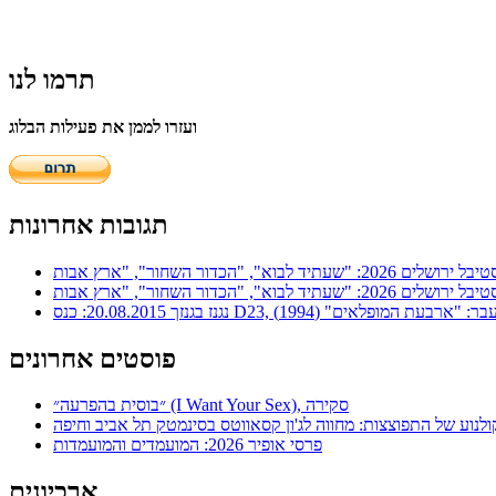
תרמו לנו
ועזרו לממן את פעילות הבלוג
תגובות אחרונות
ר: "ארבעת המופלאים" (1994)
פוסטים אחרונים
״בוסית בהפרעה״ (I Want Your Sex), סקירה
ולנוע של התפוצצות: מחווה לג'ון קסאווטס בסינמטק תל אביב וחיפה
פרסי אופיר 2026: המועמדים והמועמדות
ארכיונים