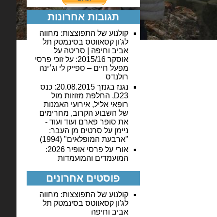
תגובות אחרונות
קולנוע של התפוצצות: מחווה
לג'ון קסאווטס בסינמטק תל
אביב וחיפה | סריטה
על
אוסקר 2015/16: על זוכי פרסי
מפעל חיים – ספייק לי וג׳ינה
רולנדס
נגנז בגנזך 20.08.2015: כנס
D23, החלפת מזוזות מול
רופאי אליל, אירועי האמנות
של השבוע הקרוב, מחרימים
את סופר פארם ועוד ועוד -
ניימן
על
סרטים מן העבר:
"ארבעת המופלאים" (1994)
אורי
על
פרסי אופיר 2026:
המועמדים והמועמדות
פוסטים אחרונים
קולנוע של התפוצצות: מחווה
לג'ון קסאווטס בסינמטק תל
אביב וחיפה