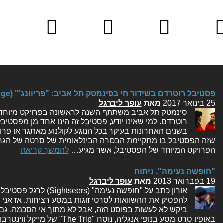
דות
כותבים
יצירת קשר
שאלות
מד
לדות
וכותבות
נפוצות
ופרו
פסטיבל רוטרדם בשידור חי בסינמטק תל אביב: "פריוונג'" (Prevenge), סקירה
25 בינואר 2017
מאת
עופר ליברגל
סינמטק תל אביב משתתף השנה לראשונה בפרויקט מיוחד
רוטרדם. למי שאינו יודע, פסטיבל זה הינו אחד מן מפסטיבל
בשנים האחרונות בעיקר בכל הנוגע לקולנוע מאתגר או פרוב
שזה הפסטיבל בו מתקיימת הבכורה הבינלאומית של סרטה של הגר 
הפרויקט המיוחד של הפסטיבל, אשר מגיע…
להמשך קריאה
"חופשה נעימה", ניתוח
19 בפברואר 2013
מאת
עופר ליברגל
אורון כתב על "חופשה נעימה" 
להפסיק את ההשוואות לסרטי זוגות במסע רציחות. אז אני
ביקש לא לעשות בפוסט הזה, אבל לא מתוך אי הסכמה. גם 
באופיו סרט מסע בנופי אנגליה, נוסח 