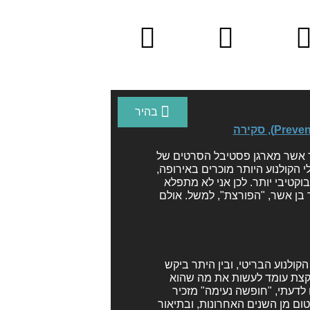
ורים
תמיכה
לוח
יקטים
ושת״פים
אירועים
 אשר מארגן פסטיבל הסרטים של
י הקולנוע היותר מוכרים באירופה,
וקטיבי יותר. לכן אני לא מתפלא
בן אשר, "הפורצת", למשל. אולם
(Sightseers) לרגל פסטיבל הקולנוע הבריטי, ובין היתר ביקש
 קצת עומד לעשות את מה שהוא
לדעתי, "חופשה נעימה" מזכיר
"The Trip" של מייקל ווינטרבוטום מן השנים האחרונות, ובתיאור