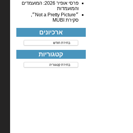
פרסי אופיר 2026: המועמדים
והמועמדות
״Not a Pretty Picture״,
סקירת MUBI
ארכיונים
ארכיונים
קטגוריות
קטגוריות