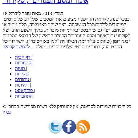
"איגור ומסע העגורים", סקירה
18 במרץ 2013
מאת
עופר ליברגל
כבכל שנה, לקראת חג הפסח מציפים את המסכים שלל רב של סרטים
המיועדים לילדים/לכל המשפחה. רצוי שיהיו באנימציה, תלת מימד או
שניהם. רצוי גם שיתבססו על דמויות מוכרות. בתוך השפע הזה, יוצא
לקולנוע גם "איגור ומסע העגורים" הפיצ'ר הראשון של הבמאי המבטיח
יבגני רומן (שחתום על דרמת הטלוויזיה "לנין באוקטובר"). השחרור של
הסרט הזה, בתוך ים סרטי הילדים הזרים, מעלה…
להמשך קריאה
|
דף הבית
|
קטגוריות
|
תגיות
|
סקירות
|
ניתוחים
|
ראיונות
|
פודקאסט
התחברות
© כל הזכויות שמורות לסריטה, אין להעתיק ללא רשות מפורשת בכתב.
נט יו