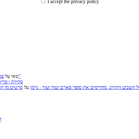
I accept the privacy policy
פסטיבל ירושלים 2026: "שעתיד לבוא", "הכדור השחור", "ארץ אבות"
טאי
על
״בוסית בהפרעה״ (I Want Your Sex), סקירה
, אירועי האמנות של השבוע הקרוב, מחרימים את סופר פארם ועוד ועוד - ניימן
על
סרטים מן העב
ק