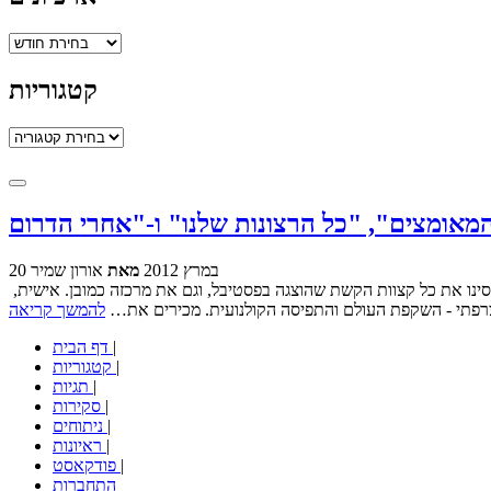
ארכיונים
קטגוריות
קטגוריות
20 במרץ 2012
מאת
אורון שמיר
הפסטיבל הצרפתי בעיצומו, ואנחנו נמשיך לנסות ולהמליץ על מה שכבר ראינו. עופר התחיל, אור המשיך וכעת הגיע תורי. מבחינת מגוון, אני מרגיש שכיסינו את כל קצוות הקשת שהוצגה בפסטיבל, וגם את מרכזה כמובן. אישית,
צרפתי - השקפת העולם והתפיסה הקולנועית. מכירים את…
להמשך קריאה
|
דף הבית
|
קטגוריות
|
תגיות
|
סקירות
|
ניתוחים
|
ראיונות
|
פודקאסט
התחברות