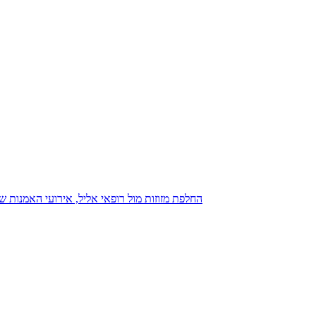
נגנז בגנזך 20.08.2015: כנס D23, החלפת מזוזות מול רופאי אליל