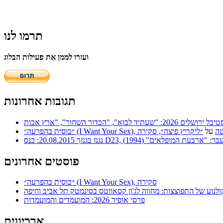
תרמו לנו
ועזרו לממן את פעילות הבלוג
תגובות אחרונות
 | סריטה
על
״ליקריץ פיצה״, סקירה
ר: "ארבעת המופלאים" (1994)
פוסטים אחרונים
״בוסית בהפרעה״ (I Want Your Sex), סקירה
ולנוע של התפוצצות: מחווה לג'ון קסאווטס בסינמטק תל אביב וחיפה
פרסי אופיר 2026: המועמדים והמועמדות
ארכיונים