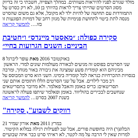
מולד שגורם לפניו להיראות מעוותים. במהלך הצפייה, חשבתי כי זה בדיוק
מסוג הסרטים שהייתי צריך לראות בהיותי בן 10, לא רק כסרט על
התמודדות עם תחושה של להיות ילד לא מקובל, אלא גם משום שהסרט
מנסה לתת ביטוי לתחושת פנימיות של מגוון רחב של דמויות הפוגעות זו
בזו.…
להמשך קריאה
סקירה כפולה: ״מאסטר מיינדס״ ו״חטיבת
הביניים: השנים הגרועות בחיי״
8 באוקטובר 2016
מאת
עופר ליברגל
שני הסרטים בפוסט זה מגיעים לכאורה מעולמות שונים למדי. הראשון
מביניהם הוא קומדית פשע שמציגה את גיבורה באור מגוחך, ומרבה
בגסויות ההכרחיות כנראה לכל קומדיה בימינו. השני הוא סרט המבוסס על
רב מכר לילדים. אבל על שני הסרטים הללו חתומים אותם שני
תסריטאים: כריס באומן והאבל פאלמר. ולא מדובר בתסריטאים
שנחשבים לבכירים בהוליווד. באומן ופאלמר שיתפו פעולה לראשונה
בשנת 2007 בסרט…
להמשך קריאה
"רווקים לשבוע", סקירה
21 במרץ 2011
מאת
אורון שמיר
הבלוג(ר) היה בחופשת פורים, אבל שב לפעילות רגילה במלוא הקיטור.
למרות שאין לי הרבה על מה לקטר, לא ראיתי סרט כבר איזה שבועיים