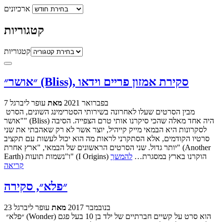
ארכיונים
קטגוריות
קטגוריות
״אושר״ (Bliss), סקירת אמזון פריים וידאו
7 בפברואר 2021
מאת
עופר ליברגל
מבין הסרטים שעלו לאחרונה בשירותי הסטרימינג השונים, הסרט
"אושר" (Bliss) היה אחד מאלה שהכי סיקרנו אותי טרם הצפייה. הסיבה
לסקרונות היא הבמאי מייק קייהיל, יוצר אשר לא רק שאהבתי את שני
סרטיו הקודמים, אלא הסתקרני לראות מה הוא יכול לעשות עם תקציב
יותר גדול. שני הסרטים הראשונים של הבמאי, "ארץ אחרת" (Another
Earth) ו"נשמות תועות" (I Origins) הוקרנו בארץ במסגרת…
להמשך
קריאה
״פלא״, סקירה
23 בנובמבר 2017
מאת
עופר ליברגל
״פלא״ (Wonder) הוא סרט על קשיים חברתיים של ילד בן 10 בעל פגם