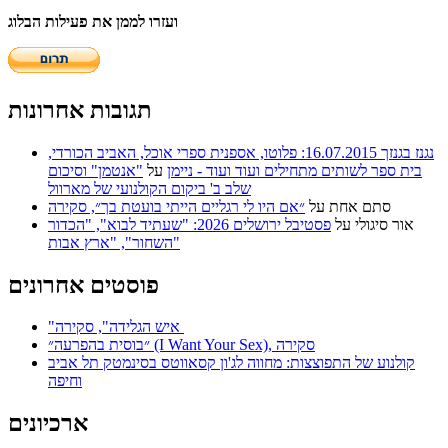
ועזרו לממן את פעילות הבלוג
תגובות אחרונות
נגנז בגנזך 16.07.2015: פלוטו, אספנית ספרי אוכל, האביב הכורדי,
בית ספר לשותים מתחילים ועוד ועוד - ניימן
על
"אנטמן" וסיכום
שלב ב' ביקום הקולנועי של מארוול
סתם אחת
על
״אם היו לי רגליים הייתי בועטת בך״, סקירה
אור סיגולי
על
פסטיבל ירושלים 2026: "שעתיד לבוא", "הכדור
השחור", "ארץ אבות"
פוסטים אחרונים
"איש הגלידה", סקירה
״בוסית בהפרעה״ (I Want Your Sex), סקירה
קולנוע של התפוצצות: מחווה לג'ון קסאווטס בסינמטק תל אביב
וחיפה
ארכיונים