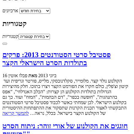
ארכיונים
קטגוריות
קטגוריות
פסטיבל סרטי הסטודנטים 2013: פרקים
בתולדות הסרט הישראלי הקצר
16 ביוני 2013
מאת
פבלו אוטין
הקולנוע נולד קצר. מלומייר, סקלדנובסקי, מלייס, פורטר וגריפית ועד
קיטון וצ'פלין, כולם חקרו את הפורמט הקצר ויצרו בתוכו. חלק מהיצירות
הגדולות בתולדות הקולנוע הן קצרות: "הכלב האנדלוזי", "אפס
בהתנהגות", "חופשה בכפר", "דם הבהמות", "המזח" ועוד. כך גם
בקולנוע הישראלי. לכן שמחתי כאשר לכבוד פסטיבל סרטי הסטודנטים
התבקשתי לאצור תכנית הקרנות שתסקור את ההתפתחות ההיסטורית
של הקולנוע הקצר בישראל. בכלל, נראה…
להמשך קריאה
חוגגים את הקולנוע של אורי זוהר: ניתוח הסרט
"מציצים"