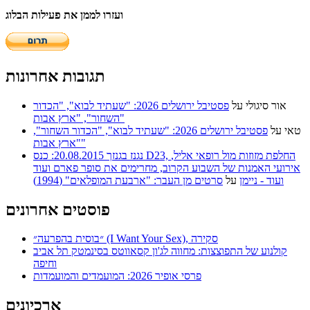
ועזרו לממן את פעילות הבלוג
תגובות אחרונות
אור סיגולי
על
פסטיבל ירושלים 2026: "שעתיד לבוא", "הכדור
השחור", "ארץ אבות"
טאי
על
פסטיבל ירושלים 2026: "שעתיד לבוא", "הכדור השחור",
"ארץ אבות"
נגנז בגנזך 20.08.2015: כנס D23, החלפת מזוזות מול רופאי אליל,
אירועי האמנות של השבוע הקרוב, מחרימים את סופר פארם ועוד
ועוד - ניימן
על
סרטים מן העבר: "ארבעת המופלאים" (1994)
פוסטים אחרונים
״בוסית בהפרעה״ (I Want Your Sex), סקירה
קולנוע של התפוצצות: מחווה לג'ון קסאווטס בסינמטק תל אביב
וחיפה
פרסי אופיר 2026: המועמדים והמועמדות
ארכיונים