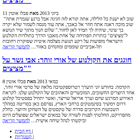
11 ביוני 2013
מאת
פבלו אוטין
"שוב לא ישנת כל הלילה, אתה קורא לזה חגיגה אבל ברגע שגמרת אתה
שוב מוכה דאגה אתה חוזר אל כאבך, אתה עוד מנסה לשמור שלא יקרה
בך שינוי, שיהיה לך תמיד לאן לחזור." שלום חנוך מתוך שיר הנושא
ל"מציצים" כותרות הפתיחה של אחת מאבני הדרך בתולדות הקולנוע
הישראלי מופיעות על רקע תנועת מצלמה איטית שסוקרת רחובות
תל-אביביים שוממים ומוזנחים באזור…
להמשך קריאה
חוגגים את הקולנוע של אורי זוהר: אבי נשר על
"מציצים"
8 במאי 2013
מאת
פבלו אוטין
הקדמה: בחודש יוני תיערך רטרוספקטיבה מלאה של סרטי אורי זוהר,
אחד היוצרים החשובים, המוכשרים והאהובים של הקולנוע שלנו. לקראת
האירוע המרגש שיזם וערך אריאל שוייצר, ואשר יתחיל בפסטיבל קולנוע
דרום וימשיך בסינמטקים ברחבי הארץ, נפרסם כאן בסריטה במהלך
השבועות הקרובים סדרה של טקסטים על השחקן והיוצר. כחלק
מהפרויקט, החלטתי לפנות לשורה של במאים ישראלים שפועלים היום
וביקשתי לנהל שיחה אישית…
להמשך קריאה
|
דף הבית
|
קטגוריות