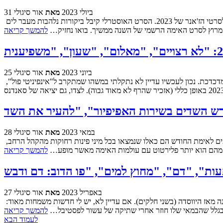
31 ביולי 2023
מאת
אור סיגולי
אל בתי הקולנוע הגיע ממש לאחרונה סרט שהוזכר רבות במהדורות אימת החודש האחרונות, "נגעת נרצחת", בתקווה שיעביר הילוך בכל מה שקשור לסרטי הז'אנר של 2023. הסרט האוסטרלי קיבל ביקורות נלהבות מעבר לים
ז שהמרוץ לסרט האימה הרשמי של השנה ממשיך. בואו נחזיק…
להמשך קריאה
25 ביוני 2023
מאת
אור סיגולי
מחצית 2023 מאחורינו, ואנחנו עדיין מחפשים את סרט האימה של השנה. כלומר, אלא אם כן הגענו לשיא עם פסטיבל סאנדנס. בינואר. מחשבה די מדכדכת. נכון לעכשיו עדיין לא נתקלתי במשהו שמתקרב ל"אינפיניטי פול",
28 במאי 2023
מאת
אור סיגולי
די במקרה דורדסה מהדורה מיוחדת של אימת החודש הפעם, כזו שמורכבת אך ורק מסרטים שיצאו לקולנוע לאחרונה. בדרך כלל רוב הסרטים שמגיעים לאימת החודש הם כאלו שנמצאו בכל מיני פינות רחוקות מהקהל הרחב,
מהם הוא יותר פלירטוט עם עולמות האימה מאשר מופע…
להמשך קריאה
27 באפריל 2023
מאת
אור סיגולי
מקווה שהספקתם והספקתן להתאושש מחגיגת העשור של אימת החודש שהתרחשה בחודש שעבר, עם מצעד 50 הסרטים הטובים ביותר שהופיעו בפינה מאז היווסדה (בשני חלקים). אם עדיין לא, יש לי חדשות משמחות מאוד:
ובגלל שהבמאי שלו חוזר אחרי שתיקה של עשור לפסטיבל…
להמשך קריאה
לעמוד הבא