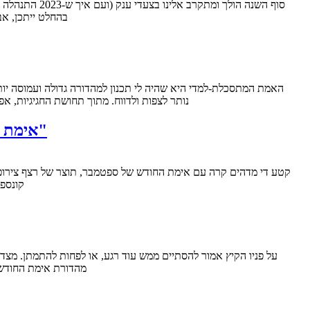
בהחלט ייתכן, אב
נותר לצפות ולדווח. מתוך תחושת החגיגיות,
אימת החודש – ספטמבר 2023: "הבוגימן", "המחיר שאנחנו משלמים", "כלואים", "לידה/לידה מחודשת"
קונספט
מהדורת אימת החודש 