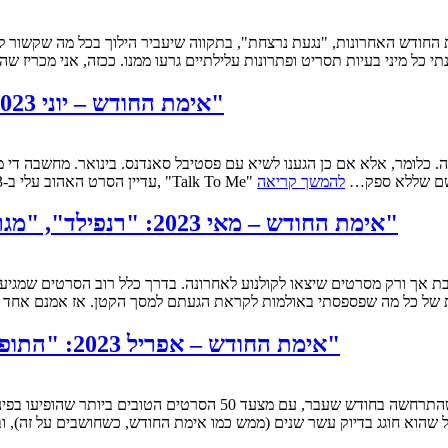
נתי כל מיני בעיות תסריט ופתרונות עלילתיים גרעו ממנו. ככזה, אני מכרי
אימת החודש – יוני 2023: "לא רצויים", "מאלום", "שעון", "משפיענית"
Talk To" האוסטרלי, שבעברית קיבל את השם שללא ספק…
להמשך קריאה
אימת החודש – מאי 2023: "רנפילד", "מגרש השדים בשירות האפיפיור", "להעיר את השד"
 של כל מה שפספסתי באולמות לקראת הגעתם למסך הקטן. אז אמנם אחד 
אימת החודש – אפריל 2023: "התופעות", "דם", "מחוץ למים", "פו הדוב: דם ודבש"
 שהוא חוגג בדיוק עשר שנים (ממש כמו אימת החודש, כשחושבים על זה), 