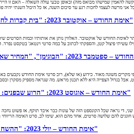
ל אני מרשה לעצמי לחכות רגע עד סיכום השנה, אז כל היבול השנתי יהיה פ
אימת החודש – אוקטובר 2023: "בית קברות לחיות: קשרי דם", "מי ילד טוב", "הכנס", "הקורבן"
 אפילו עשיתי פיצול קטן, והספקתי לכתוב על כמה סרטי וינטאג' בטקסט 
, אבל בגדול הצפייה היא ללא תכנון מראש. מה שנראה מספיק מסקרן ובסביבה,
אימת החודש – אוגוסט 2023: "הרוע שבפנים: הדלת האדומה", "קורי עכביש", "תחיית המתים"
חוגגים להם שלושה סרטים, אחד מהם הוא, שימו לב, סרט האימה הריווחי 
אימת החודש – יולי 2023: "ההשחרה", "קופסת הציפורים: ברצלונה", "כל העיניים"