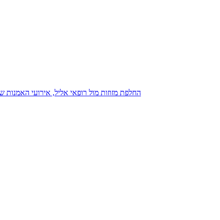
נגנז בגנזך 20.08.2015: כנס D23, החלפת מזוזות מול רופאי אליל