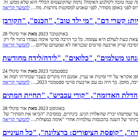
סוף השנה הולך ומתקרב אלינו בצעדי ענק (ועם איך ש-2023 התנהלה קשה להאמין שמישהו מבואס מזה) ובאופן טבעי עולה השאלה – האם זו הייתה שנה טובה לקולנוע האימה? נדמה שהקונצנזוס הכללי הוא שלא ממש. זה
רוס לפני באופן מסודר, לפני שאגיע למסקנות נחרצות. מה…
להמשך קריאה
28 באוקטובר 2023
מאת
אור סיגולי
האמת המתסכלת-למדי היא שהיה לי תכנון למהדורה גדולה ועמוסה יותר לאימת החודש של אוקטובר. האלווין נותן את אותותיו וכמות הסרטים שיוצאת כעת לעולם היא עצומה. כל כך הרבה סרטי אימה נעמדו בתור ולי רק
נפרד. הסיבה שרק ארבעה סרטים שכנראה לא שמעתם עליהם…
להמשך קריאה
24 בספטמבר 2023
מאת
אור סיגולי
קטע די מדהים קרה עם אימת החודש של ספטמבר, תוצר של רצף צירופי מקרים משונה מאוד. כידוע (או שלא), רוב סרטי אימת החודש נקבעים באופן אקראי על ידי זמינות או עניין. אמנם היו מקרים בעבר שבחרתי תמה או
 מוזמן. כך היה גם עם ארבעת סרטי ספטמבר 2023,…
להמשך קריאה
28 באוגוסט 2023
מאת
אור סיגולי
על פניו הקיץ אמור להסתיים ממש עוד רגע, או לפחות להתמתן. מצד שני, די נראה שכל הקונספט הזה של עונות כבר איבד תוקף, אז פשוט נחכה עד שמישהו יכריז שהאלווין הגיע. בינתיים, במסיבת "הביאו את הסתיו" של
ביותר של השנה בהכנסות עולמיות אחרי "אימה במצולות…
להמשך קריאה