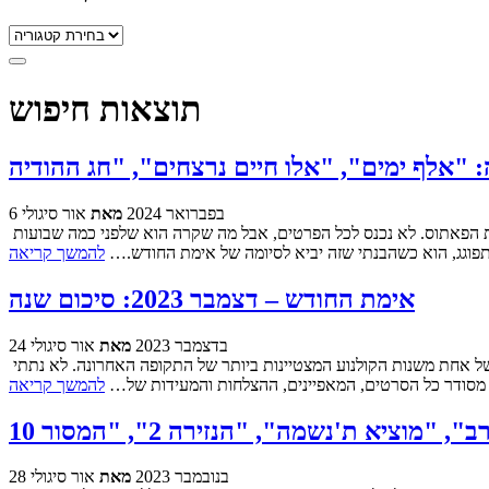
קטגוריות
תוצאות חיפוש
6 בפברואר 2024
מאת
אור סיגולי
שבועות ספורים לפני יום ההולדת ה-11 של אימת החודש, והנה אנחנו עומדים בפני הסוף. או לפחות לעתיד הנראה לעין, אם נרצה קצת להוריד את הפאתוס. לא נכנס לכל הפרטים, אבל מה שקרה הוא שלפני כמה שבועות
פוגג, הוא כשהבנתי שזה יביא לסיומה של אימת החודש.…
להמשך קריאה
אימת החודש – דצמבר 2023: סיכום שנה
24 בדצמבר 2023
מאת
אור סיגולי
במהדורה הקודמת של אימת החודש, זו של נובמבר, העליתי את השאלה האם 2023 הייתה שנה רעה לקולנוע האימה, בזמן שבאופן כללי אנחנו בסיומה של אחת משנות הקולנוע המצטיינות ביותר של התקופה האחרונה. לא נתתי
להמשך קריאה
28 בנובמבר 2023
מאת
אור סיגולי