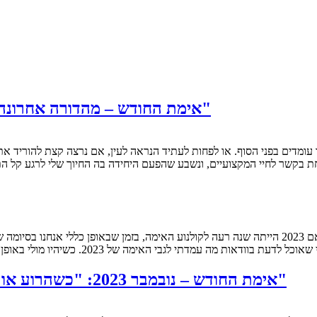
אימת החודש – מהדורה אחרונה: "אלף ימים", "אלו חיים נרצחים", "חג ההודיה"
 בקשר לחיי המקצועיים, ונשבע שהפעם היחידה בה החיוך שלי לרגע קל הת
 האימה של 2023. כשיהיו מולי באופן מסודר כל הסרטים, המאפיינים, ההצלחות והמעידות של…
אימת החודש – נובמבר 2023: "כשהרוע אורב", "מוציא ת'נשמה", "הנזירה 2", "המסור 10"