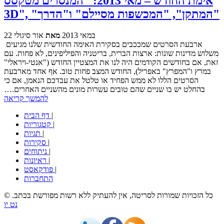
אימת החודש – מאי 2013: "המנסרים מטקסס
3D", "המתקן", "המכשפות מסיילם" ו"הדרך"
22 במאי 2013
מאת
אור סיגולי
ארבעת הסרטים שמככבים בסקירת האימה החודשית שלנו מגיעים
משלוש מדינות שונות: ארצות הברית, בריטניה והפיליפינים, לא פחות. עם
זאת, אם בחודשים הקודמים היה לנו את המצטיין החודש ("אנטי-ויראלי"
במרץ ו"המפרץ" באפריל), החודש המצב פחות טוב. אף אחד מארבעת
הסרטים הללו לא ממש הפחיד או טלטל את עבדכם הנאמן, אם כי
בהחלט יש בו שניים שהם טובים עשרות מונים מהשניים האחרים.…
להמשך קריאה
|
דף הבית
|
קטגוריות
|
תגיות
|
סקירות
|
ניתוחים
|
ראיונות
|
פודקאסט
התחברות
© כל הזכויות שמורות לסריטה, אין להעתיק ללא רשות מפורשת בכתב.
נט יו