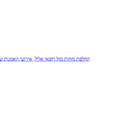
נגנז בגנזך 20.08.2015: כנס D23, החלפת מזוזות מול רופאי אליל