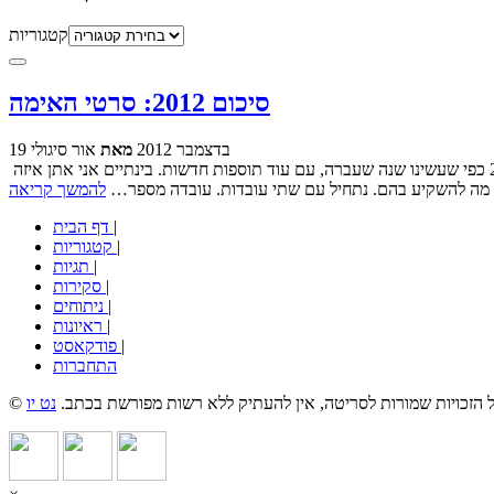
קטגוריות
סיכום 2012: סרטי האימה
19 בדצמבר 2012
מאת
אור סיגולי
בקרוב מאוד נתחיל כאן בסריטה את פרוייקט סיכום השנה האינטנסיבי (מדי?) שלנו. כל אחד מאתנו ייתן את תרומתו האישית לציון סופה של 2012 כפי שעשינו שנה שעברה, עם עוד תוספות חדשות. בינתיים אני אתן איזה
ן מה להשקיע בהם. נתחיל עם שתי עובדות. עובדה מספר…
להמשך קריאה
|
דף הבית
|
קטגוריות
|
תגיות
|
סקירות
|
ניתוחים
|
ראיונות
|
פודקאסט
התחברות
כל הזכויות שמורות לסריטה, אין להעתיק ללא רשות מפורשת בכתב.
נט יו