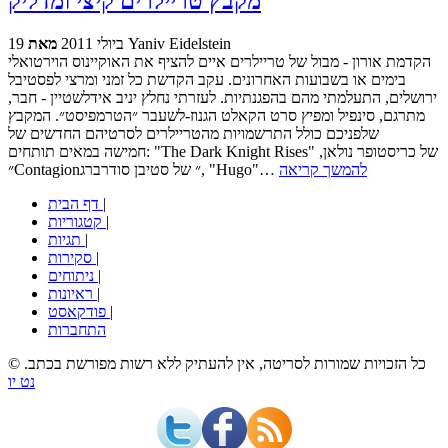
מקבץ טריילרים קיצי ומדליק
Yaniv Eidelstein
מאת
19 ביולי 2011
הקדמת אורון - מבול של טריילרים איים להציף את האוקיינוס הוירטואלי
בימים או בשבועות האחרונים. עקב הקדשת כל זמני ומרצי לפסטיבל
ירושלים, התעלמתי מהם בהפגנתיות. לעזרתי נחלץ יניב אידלשטיין - חבר,
מתרגם, סינפיל ומפיץ סרט הקאלט הגנוז-לשעבר ״הטרמפיסט״. המקבץ
שלפניכם כולל התרשמויות מהטריילרים לסרטיהם החדשים של
חמישה במאים תותחים: "The Dark Knight Rises" של כריסטופר נולאן,
להמשך קריאה
״Contagion״ של סטיבן סודרברג, "Hugo"…
|
דף הבית
|
קטגוריות
|
תגיות
|
סקירות
|
ניתוחים
|
ראיונות
|
פודקאסט
התחברות
© כל הזכויות שמורות לסריטה, אין להעתיק ללא רשות מפורשת בכתב.
נט יו